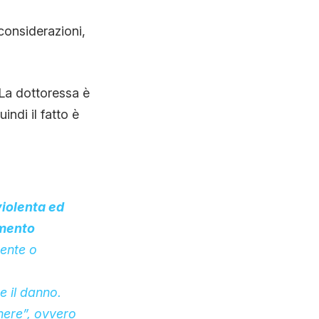
considerazioni,
 La dottoressa è
indi il fatto è
violenta ed
imento
nente o
e il danno.
inere”, ovvero