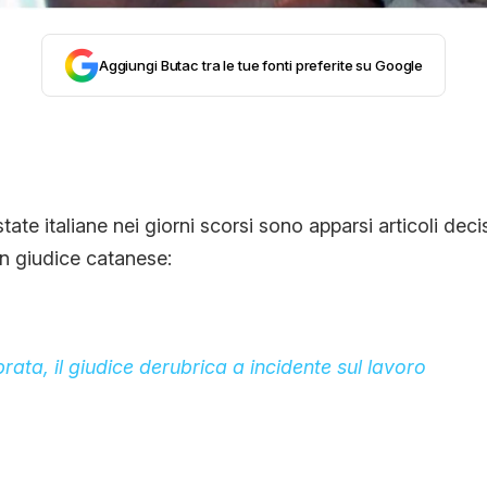
CONTATTI
Aggiungi Butac tra le tue fonti preferite su Google
CHI SIAMO
state italiane nei giorni scorsi sono apparsi articoli dec
un giudice catanese:
rata, il giudice derubrica a incidente sul lavoro