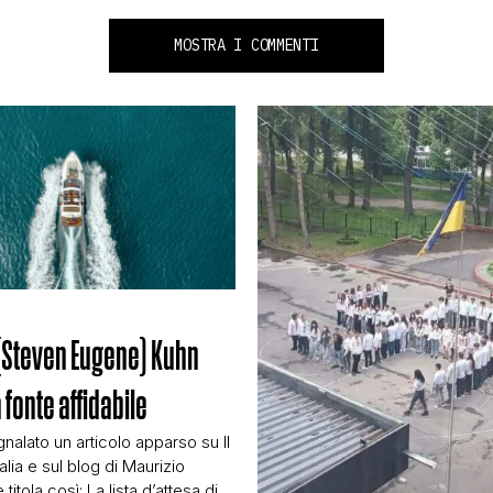
MOSTRA I COMMENTI
(Steven Eugene) Kuhn
 fonte affidabile
nalato un articolo apparso su Il
alia e sul blog di Maurizio
titola così: La lista d’attesa di