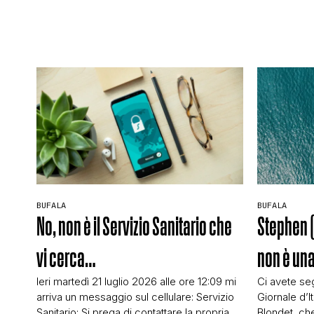
BUFALA
BUFALA
No, non è il Servizio Sanitario che
Stephen 
vi cerca…
non è una
Ieri martedì 21 luglio 2026 alle ore 12:09 mi
Ci avete seg
arriva un messaggio sul cellulare: Servizio
Giornale d’It
Sanitario: Si prega di contattare la propria
Blondet, che 