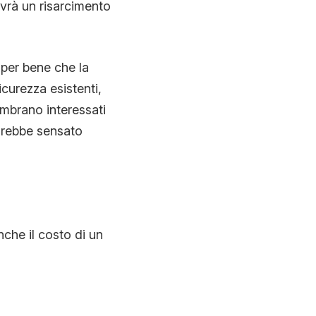
avrà un risarcimento
 per bene che la
icurezza esistenti,
embrano interessati
sarebbe sensato
nche il costo di un