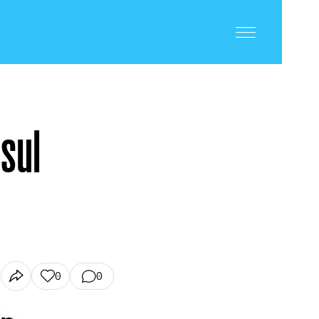
 sul
0
0