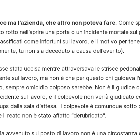
ice ma l’azienda, che altro non poteva fare.
Come sp
to rotto nell’aprire una porta o un incidente mortale su
lassificati come infortuni sul lavoro, e il motivo per tene
mente, tu non sia deceduto a causa dell’evento).
sse stata uccisa mentre attraversava le strisce pedonal
nte sul lavoro, ma non è che per questo chi guidava l’
, sempre omicidio colposo sarebbe. Non è il giudice c
idente sul lavoro, e il colpevole non verrà giudicato
ps dalla sala d’attesa. Il colpevole è comunque sotto
 il reato non è stato affatto “derubricato”.
to sia avvenuto sul posto di lavoro non è una circostanza