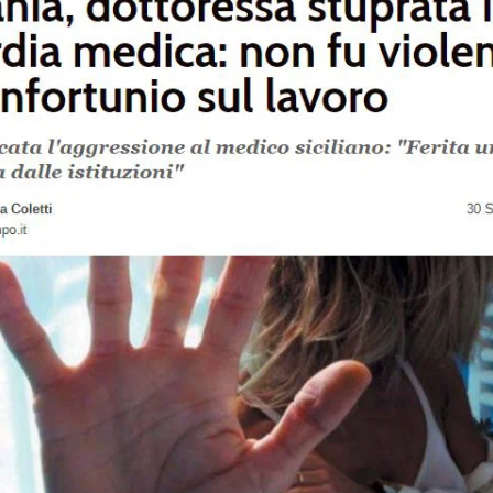
STORIA E CITAZIONI
INTRATTENIMENTO
COMPLOTTI, LEGGENDE URBANE ED EVERGREE
EDITORIALI
TRUFFE E SOCIAL NETWORK
CLIMA ED ENERGIA