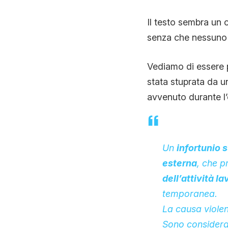
Il testo sembra un 
senza che nessuno p
Vediamo di essere p
stata stuprata da un
avvenuto durante l’
Un
infortunio s
esterna
, che 
dell’attività l
temporanea.
La causa violen
Sono considerati