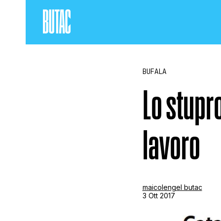
BUFALA
Lo stupr
lavoro
maicolengel butac
3 Ott 2017