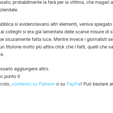
usato; probabilmente la farà per la vittima, che magari 
ziendale.
ubblica si evidenziavano altri elementi, veniva spiegato
i colleghi si era già lamentata delle scarse misure di s
e sicuramente fatta luce. Mentre invece i giornalisti s
n titolone molto più attira click che i fatti, quelli che 
re.
ssario aggiungere altro.
c punto it
ticolo,
sostienici su Patreon
o su
PayPal
! Può bastare a