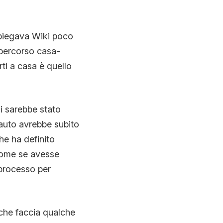
iegava Wiki poco
l percorso casa-
rti a casa è quello
i sarebbe stato
auto avrebbe subito
he ha definito
 come se avesse
 processo per
 che faccia qualche