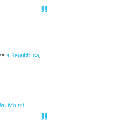
ssa
a Repubblica
,
io.
Ma mi