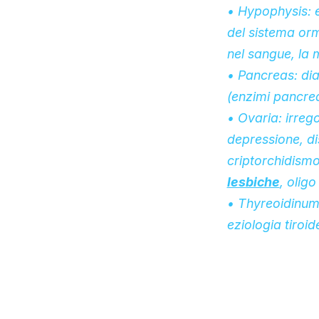
• Hypophysis: e
del sistema ormo
nel sangue, la 
• Pancreas: dia
(enzimi pancrea
• Ovaria: irrego
depressione, dis
criptorchidismo
lesbiche
, olig
• Thyreoidinum:
eziologia tiroi