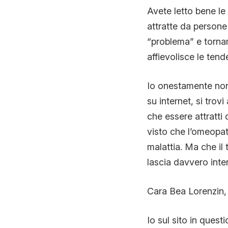
Avete letto bene l
attratte da persone 
“problema” e tornar
affievolisce le tend
Io onestamente non 
su internet, si trov
che essere attratti
visto che l’omeopat
malattia. Ma che il
lascia davvero inte
Cara Bea Lorenzin, 
Io sul sito in quest