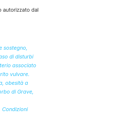
o autorizzato dal
e sostegno,
aso di disturbi
aterio associato
rito vulvare.
a, obesità a
orbo di Grave,
. Condizioni