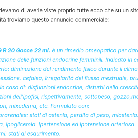
evamo di averle viste proprio tutte ecco che su un sit
CONTATTI
nità troviamo questo annuncio commerciale:
CHI SIAMO
R 20 Gocce 22 ml.
è un rimedio omeopatico per dar
zione delle funzioni endocrine femminili. Indicato in c
erio: diminuzione del rendimento fisico durante il clim
ssione, cefalea, irregolarità del flusso mestruale, pru
n caso di: disfunzioni endocrine, disturbi della crescit
zioni dell’ipofisi, rispettivamente, sottopeso, gozzo,m
on, mixedema, etc. Formulato con:
rarenales: stati di astenia, perdita di peso, miastenia
a, ipoglicemia. Ipertensione ed ipotensione arteriosa.
i: stati di esaurimento.