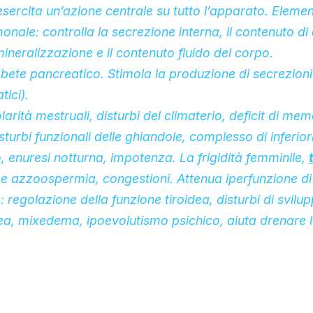
sercita un’azione centrale su tutto l’apparato. Eleme
nale: controlla la secrezione interna, il contenuto di 
mineralizzazione e il contenuto fluido del corpo.
bete pancreatico. Stimola la produzione di secrezioni
tici).
larità mestruali, disturbi del climaterio, deficit di mem
turbi funzionali delle ghiandole, complesso di inferiori
, enuresi notturna, impotenza.
La frigidità femminile,
o e azzoospermia, congestioni. Attenua iperfunzione di d
 regolazione della funzione tiroidea, disturbi di svil
dea, mixedema, ipoevolutismo psichico, aiuta drenare 