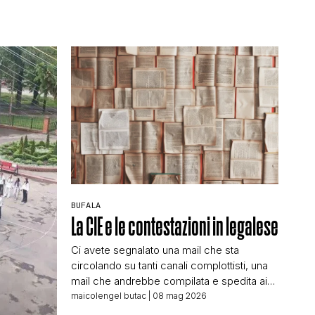
BUFALA
La CIE e le contestazioni in legalese
Ci avete segnalato una mail che sta
circolando su tanti canali complottisti, una
mail che andrebbe compilata e spedita ai
Servizi demografici del Comune di
maicolengel butac
| 08 mag 2026
residenza, questa mail: PER IL COMUNE: