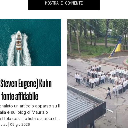
MOSTRA I COMMENTI
(Steven Eugene) Kuhn
 fonte affidabile
nalato un articolo apparso su Il
alia e sul blog di Maurizio
titola così: La lista d’attesa di
 per l’acquisto di superyacht è
butac
| 09 giu 2026