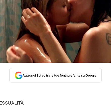
STORIA E CITAZIONI
INTRATTENIMENTO
COMPLOTTI, LEGGENDE URBANE ED EVERGREE
EDITORIALI
Aggiungi Butac tra le tue fonti preferite su Google
TRUFFE E SOCIAL NETWORK
CLIMA ED ENERGIA