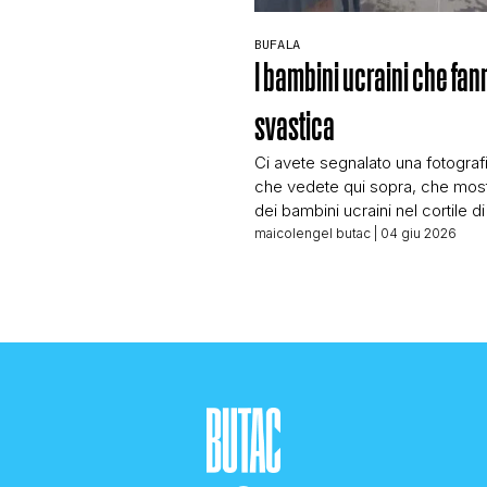
 composta da funzionari
sa tutto l’articolo sulle parole di
BUFALA
ate – a quanto pare dalla firma a
I bambini ucraini che fan
o – da […]
svastica
Ci avete segnalato una fotografi
che vedete qui sopra, che mos
dei bambini ucraini nel cortile d
supposta scuola in Ucraina for
maicolengel butac
| 04 giu 2026
svastica. Le domande che dovr
Dove circola? Chi la condivide?
trova la scuola? Quando è stata 
foto? E invece vediamo legioni d
condividerla senza […]