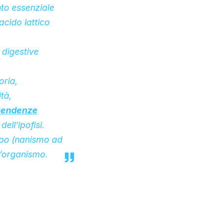
nto essenziale
acido lattico
 digestive
oria,
tà,
tendenze
ell’ipofisi.
uppo (nanismo ad
l’organismo.