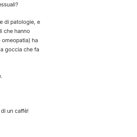
essuali?
e di patologie, e
udi che hanno
e omeopatia) ha
la goccia che fa
.
di un caffè!