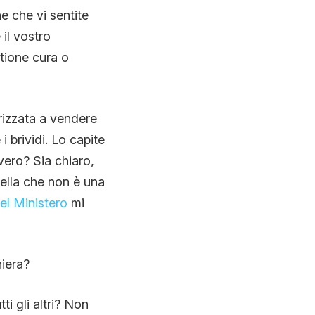
 che vi sentite
 il vostro
stione cura o
rizzata a vendere
i brividi. Lo capite
vero? Sia chiaro,
ella che non è una
el Ministero
mi
niera?
ti gli altri? Non