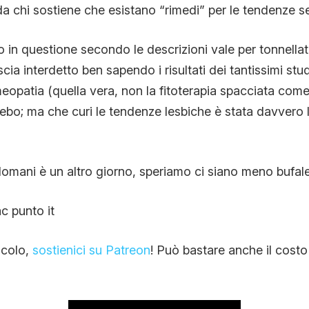
da chi sostiene che esistano “rimedi” per le tendenze s
io in questione secondo le descrizioni vale per tonnellat
cia interdetto ben sapendo i risultati dei tantissimi st
eopatia (quella vera, non la fitoterapia spacciata com
cebo; ma che curi le tendenze lesbiche è stata davvero 
omani è un altro giorno, speriamo ci siano meno bufale
c punto it
ticolo,
sostienici su Patreon
! Può bastare anche il costo 