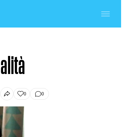
alità
0
0