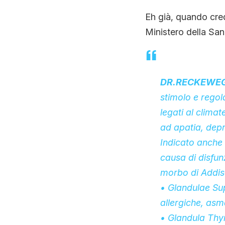
Eh già, quando cred
Ministero della Sa
DR.RECKEWEG 
stimolo e regola
legati al climat
ad apatia, depre
Indicato anche i
causa di disfun
morbo di Addis
• Glandulae Sup
allergiche, asm
• Glandula Thym