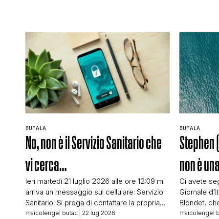
BUFALA
BUFALA
No, non è il Servizio Sanitario che
Stephen 
vi cerca…
non è una
Ieri martedì 21 luglio 2026 alle ore 12:09 mi
Ci avete seg
arriva un messaggio sul cellulare: Servizio
Giornale d’It
Sanitario: Si prega di contattare la propria
Blondet, che 
sede ASL di riferimento al numero
quattro anni
maicolengel butac
| 22 lug 2026
maicolengel 