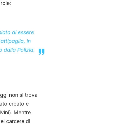
role:
iato di essere
ttipaglia, in
 dalla Polizia.
ggi non si trova
tato creato e
lvini). Mentre
el carcere di