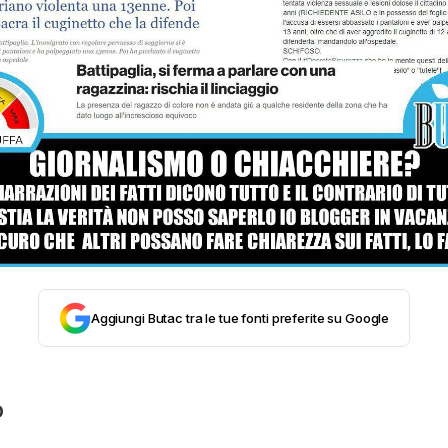
STORIA E CITAZIONI
INTRATTENIMENTO
COMPLOTTI, LEGGENDE URBANE ED EVERGREE
EDITORIALI
Aggiungi Butac tra le tue fonti preferite su Google
TRUFFE E SOCIAL NETWORK
CLIMA ED ENERGIA
O