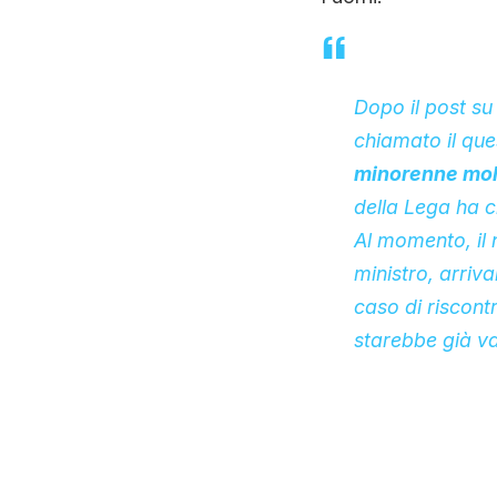
Dopo il
post su
chiamato il que
minorenne mole
della Lega ha ch
Al momento, il 
ministro, arriv
caso di riscont
starebbe già v