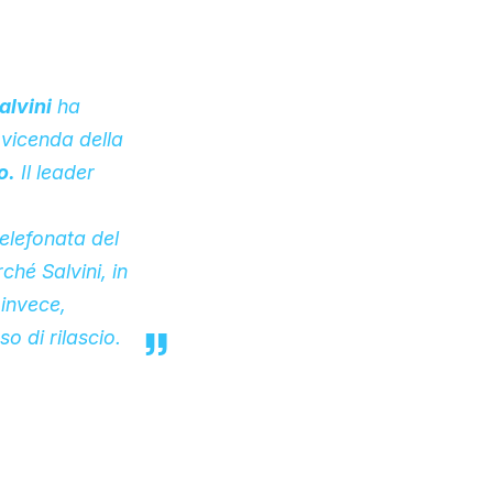
alvini
ha
 vicenda della
o.
Il leader
telefonata del
erché
Salvini
, in
 invece,
aso di rilascio.