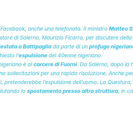
 Facebook
, anche una telefonata. Il ministro
Matteo S
store di Salerno, Maurizio Ficarra, per discutere della
stata a Battipaglia
da parte di un
profugo nigerian
iesto l’
espulsione
del 40enne nigeriano.
nigeriano è al
carcere di Fuorni
. Da Salerno, dopo la 
ano sollecitazioni per una rapida risoluzione. Anche p
ri, pretenderebbe l’espulsione dell’uomo. La Questura,
alutando lo
spostamento presso altra struttura
, in c