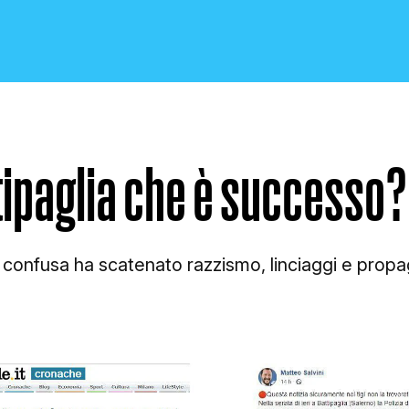
tipaglia che è successo?
CRONACA E POLITICA
confusa ha scatenato razzismo, linciaggi e propa
SCIENZA E TECNOLOGIA
SALUTE E MEDICINA