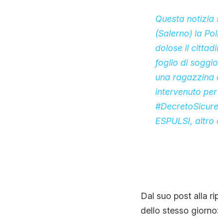
Questa notizia s
(Salerno) la Pol
dolose il citta
foglio di soggi
una ragazzina di
intervenuto per
#DecretoSicure
ESPULSI, altro c
Dal suo post alla ri
dello stesso giorno