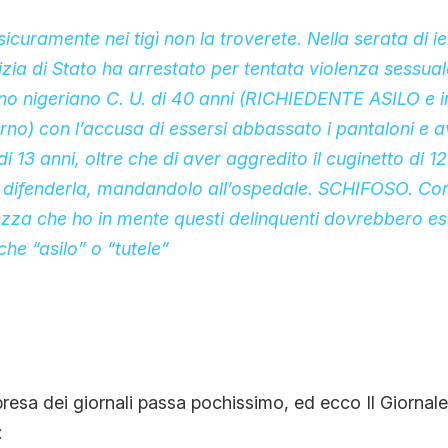
icuramente nei tigì non la troverete. Nella serata di ie
izia di Stato ha arrestato per tentata violenza sessuale
dino nigeriano C. U. di 40 anni (RICHIEDENTE ASILO e 
orno) con l’accusa di essersi abbassato i pantaloni e 
 13 anni, oltre che di aver aggredito il cuginetto di 12
 difenderla, mandandolo all’ospedale. SCHIFOSO. Con 
zza che ho in mente questi delinquenti dovrebbero es
he “asilo” o “tutele”
presa dei giornali passa pochissimo, ed ecco Il Giornale 
: