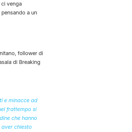
 ci venga
ia pensando a un
itano, follower di
sala di Breaking
lti e minacce ad
el frattempo si
ordine che hanno
 aver chiesto