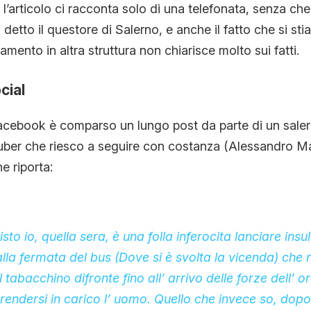
’articolo ci racconta solo di una telefonata, senza che
detto il questore di Salerno, e anche il fatto che si st
amento in altra struttura non chiarisce molto sui fatti.
cial
cebook è comparso un lungo post da parte di un salern
uber che riesco a seguire con costanza (Alessandro Ma
he riporta:
sto io, quella sera, è una folla inferocita lanciare insu
lla fermata del bus (Dove si è svolta la vicenda) che n
l tabacchino difronte fino all’ arrivo delle forze dell’ 
endersi in carico l’ uomo. Quello che invece so, dopo