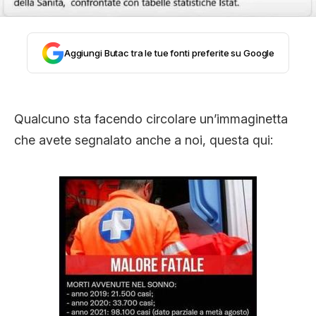
CLIMA ED ENERGIA
Aggiungi Butac tra le tue fonti preferite su Google
CONTATTI
Qualcuno sta facendo circolare un’immaginetta
CHI SIAMO
che avete segnalato anche a noi, questa qui: