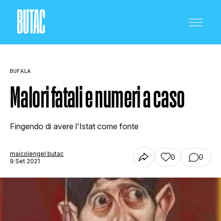
BUFALA
Malori fatali e numeri a caso
CRONACA E POLITICA
Fingendo di avere l'Istat come fonte
maicolengel butac
0
0
SCIENZA E TECNOLOGIA
9 Set 2021
SALUTE E MEDICINA