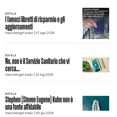
BUFALA
I famosi libretti di risparmio e gli
aggiornamenti
maicolengel butac
| 07 ago 2026
BUFALA
No, non è il Servizio Sanitario che vi
cerca…
maicolengel butac
| 22 lug 2026
BUFALA
Stephen (Steven Eugene) Kuhn non è
una fonte affidabile
maicolengel butac
| 09 giu 2026