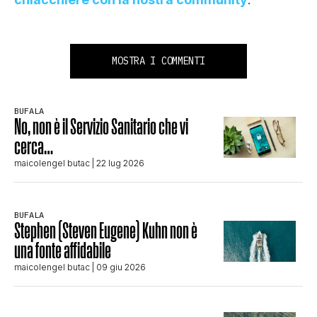
MOSTRA I COMMENTI
BUFALA
No, non è il Servizio Sanitario che vi
cerca…
maicolengel butac
| 22 lug 2026
BUFALA
Stephen (Steven Eugene) Kuhn non è
una fonte affidabile
maicolengel butac
| 09 giu 2026