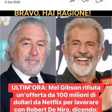
0
0
5 Giu 2025
STORIA E CITAZIONI
INTRATTENIMENTO
COMPLOTTI, LEGGENDE URBANE ED
EVERGREEN
EDITORIALI
TRUFFE E SOCIAL NETWORK