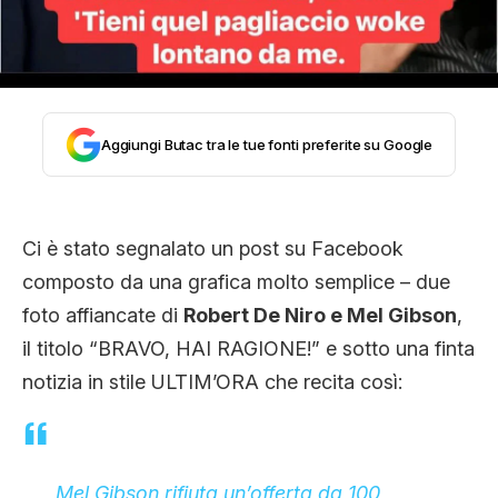
CLIMA ED ENERGIA
CONTATTI
Aggiungi Butac tra le tue fonti preferite su Google
CHI SIAMO
Ci è stato segnalato un post su Facebook
composto da una grafica molto semplice – due
foto affiancate di
Robert De Niro e Mel Gibson
,
il titolo “BRAVO, HAI RAGIONE!” e sotto una finta
notizia in stile ULTIM’ORA che recita così:
Mel Gibson rifiuta un’offerta da 100