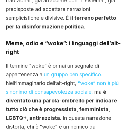
tradizionali, già arrabbiate con “il sistema”, già
predisposte ad accettare narrazioni
semplicistiche e divisive. È
il terreno perfetto
per la disinformazione politica
.
Meme, odio e “woke”: i linguaggi dell’alt-
right
Il termine “woke” è ormai un segnale di
appartenenza a
un gruppo ben specifico
.
Nell’immaginario dell’alt-right,
“woke” non è più
sinonimo di consapevolezza sociale,
ma
è
diventato una parola-ombrello per indicare
tutto ciò che è progressista, femminista,
LGBTQ+, antirazzista
. In questa narrazione
distorta, chi è “woke” è un nemico da