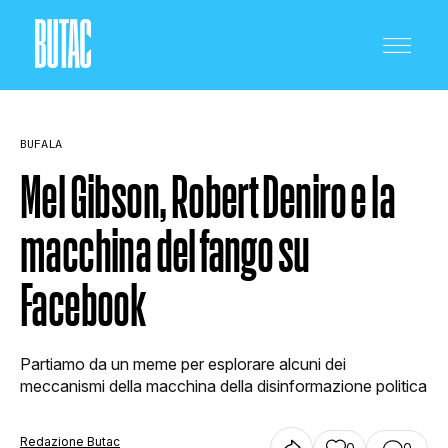
BUFALA
Mel Gibson, Robert Deniro e la
macchina del fango su
CRONACA E POLITICA
Facebook
SCIENZA E TECNOLOGIA
Partiamo da un meme per esplorare alcuni dei
meccanismi della macchina della disinformazione politica
SALUTE E MEDICINA
Redazione Butac