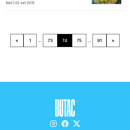
Neil
| 02 set 2015
«
1
...
73
74
75
...
91
»