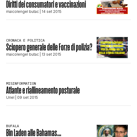
Diritti dei consumatori e vaccinazioni
CLIMA ED ENERGIA
maicolengel butac
| 14 set 2015
CONTATTI
CRONACA E POLITICA
Sciopero generale delle Forze di polizia?
CHI SIAMO
maicolengel butac
| 13 set 2015
MISINFORMATION
Atlante e riallineamento posturale
Uriel
| 09 set 2015
BUFALA
Bin Laden alle Bahamas…