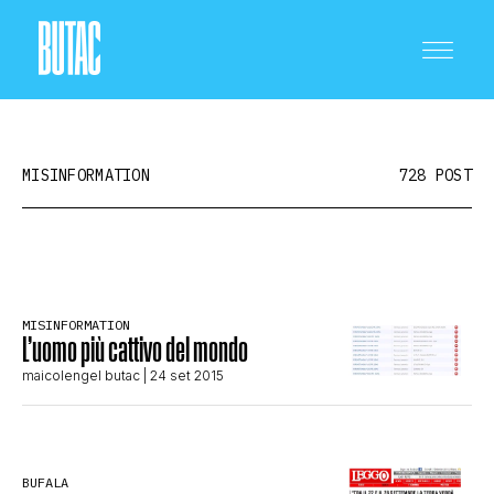
MISINFORMATION
728 POST
CRONACA E POLITICA
MISINFORMATION
L’uomo più cattivo del mondo
SCIENZA E TECNOLOGIA
maicolengel butac
| 24 set 2015
SALUTE E MEDICINA
BUFALA