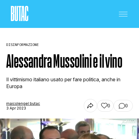
DISINFORMAZIONE
Alessandra Mussolini e il vino
CRONACA E POLITICA
Il vittimismo italiano usato per fare politica, anche in
Europa
SCIENZA E TECNOLOGIA
maicolengel butac
0
0
3 Apr 2023
SALUTE E MEDICINA