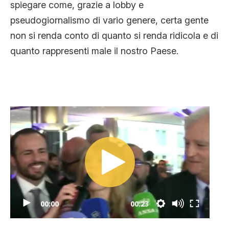
spiegare come, grazie a lobby e
CLIMA ED ENERGIA
pseudogiornalismo di vario genere, certa gente
non si renda conto di quanto si renda ridicola e di
CONTATTI
quanto rappresenti male il nostro Paese.
CHI SIAMO
00:00
00:23