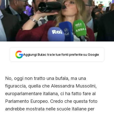
STORIA E CITAZIONI
INTRATTENIMENTO
COMPLOTTI, LEGGENDE URBANE ED
Aggiungi Butac tra le tue fonti preferite su Google
EVERGREEN
No, oggi non tratto una bufala, ma una
EDITORIALI
figuraccia, quella che Alessandra Mussolini,
europarlamentare italiana, ci ha fatto fare al
TRUFFE E SOCIAL NETWORK
Parlamento Europeo. Credo che questa foto
andrebbe mostrata nelle scuole italiane per