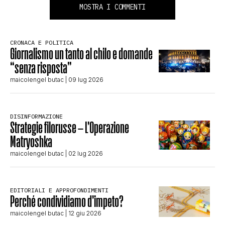
MOSTRA I COMMENTI
CRONACA E POLITICA
Giornalismo un tanto al chilo e domande
“senza risposta”
maicolengel butac
| 09 lug 2026
DISINFORMAZIONE
Strategie filorusse – L’Operazione
Matryoshka
maicolengel butac
| 02 lug 2026
EDITORIALI E APPROFONDIMENTI
Perché condividiamo d’impeto?
maicolengel butac
| 12 giu 2026