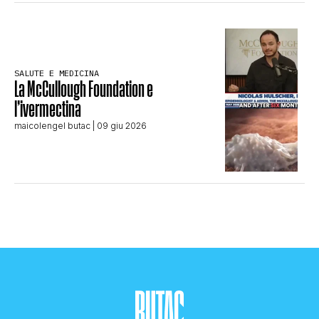
SALUTE E MEDICINA
La McCullough Foundation e
l’ivermectina
maicolengel butac
| 09 giu 2026