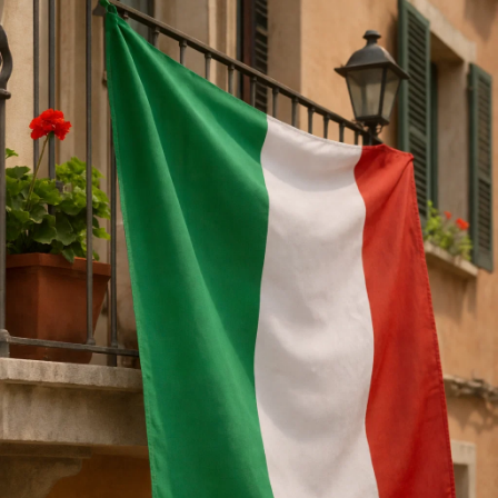
STORIA E CITAZIONI
INTRATTENIMENTO
COMPLOTTI, LEGGENDE URBANE ED
EVERGREEN
EDITORIALI
TRUFFE E SOCIAL NETWORK