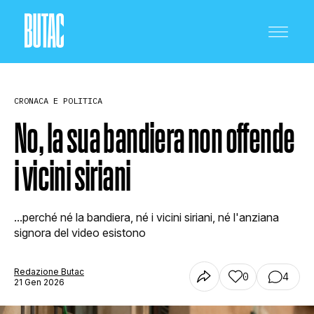
CRONACA E POLITICA
No, la sua bandiera non offende
i vicini siriani
CRONACA E POLITICA
...perché né la bandiera, né i vicini siriani, né l'anziana
SCIENZA E TECNOLOGIA
signora del video esistono
Redazione Butac
0
4
SALUTE E MEDICINA
21 Gen 2026