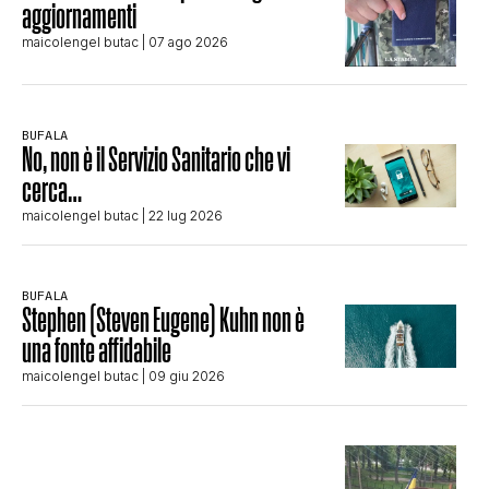
aggiornamenti
maicolengel butac
| 07 ago 2026
BUFALA
No, non è il Servizio Sanitario che vi
cerca…
maicolengel butac
| 22 lug 2026
BUFALA
Stephen (Steven Eugene) Kuhn non è
una fonte affidabile
maicolengel butac
| 09 giu 2026