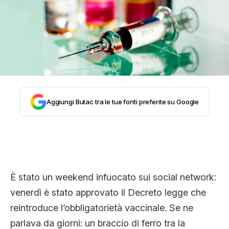
STORIA E CITAZIONI
INTRATTENIMENTO
COMPLOTTI, LEGGENDE URBANE ED
Aggiungi Butac tra le tue fonti preferite su Google
EVERGREEN
EDITORIALI
È stato un weekend infuocato sui social network:
venerdì è stato approvato il Decreto legge che
TRUFFE E SOCIAL NETWORK
reintroduce l’obbligatorietà vaccinale. Se ne
parlava da giorni: un braccio di ferro tra la