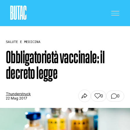
SALUTE E MEDICINA
Obbligatorietà vaccinale: il
decreto legge
CRONACA E POLITICA
SCIENZA E TECNOLOGIA
Thunderstruck
0
0
22 Mag 2017
SALUTE E MEDICINA