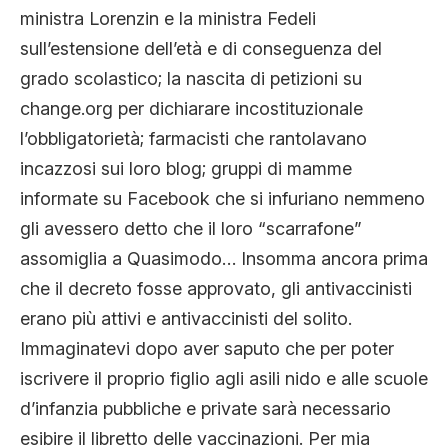
CLIMA ED ENERGIA
ministra Lorenzin e la ministra Fedeli
sull’estensione dell’età e di conseguenza del
grado scolastico; la nascita di petizioni su
CONTATTI
change.org per dichiarare incostituzionale
l’obbligatorietà; farmacisti che rantolavano
incazzosi sui loro blog; gruppi di mamme
CHI SIAMO
informate su Facebook che si infuriano nemmeno
gli avessero detto che il loro “scarrafone”
assomiglia a Quasimodo… Insomma ancora prima
che il decreto fosse approvato, gli antivaccinisti
erano più attivi e antivaccinisti del solito.
Immaginatevi dopo aver saputo che per poter
iscrivere il proprio figlio agli asili nido e alle scuole
d’infanzia pubbliche e private sarà necessario
esibire il libretto delle vaccinazioni. Per mia