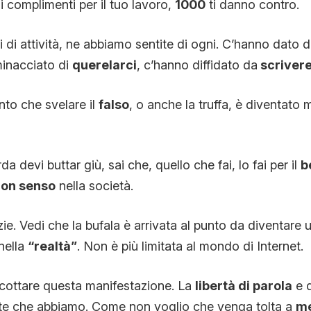
i complimenti per il tuo lavoro,
1000
ti danno contro.
i di attività, ne abbiamo sentite di ogni. C’hanno dato 
minacciato di
querelarci
, c’hanno diffidato da
scriver
nto che svelare il
falso
, o anche la truffa, è diventato 
 devi buttar giù, sai che, quello che fai, lo fai per il
b
on senso
nella società.
zie. Vedi che la bufala è arrivata al punto da diventare
nella
“realtà”
. Non è più limitata al mondo di Internet.
icottare questa manifestazione. La
libertà di parola
e d
ante che abbiamo. Come non voglio che venga tolta a
m