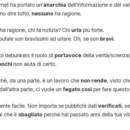
rnet ha portato un’
anarchia
dell’informazione e del val
o dire tutto,
nessuno
ha ragione.
a ragione, chi fa notizia? Chi
urla
più forte.
 bufale son bravissimi ad urlare. Oh, se son
bravi
.
oi debunkers il ruolo di
portavoce
della verità/scienza/r
pochi
non aiuta di certo.
ché, da una parte, è un lavoro che
non rende
, visto ch
dall’altra parte, ci vuole un
fegato così
per fare questo
ente facile. Non importa se pubblichi dati
verificati
, s
ai che è
sbagliato
perché hai passato anni della tua vi