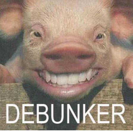
STORIA E CITAZIONI
INTRATTENIMENTO
COMPLOTTI, LEGGENDE URBANE ED EVERGREE
EDITORIALI
TRUFFE E SOCIAL NETWORK
CLIMA ED ENERGIA