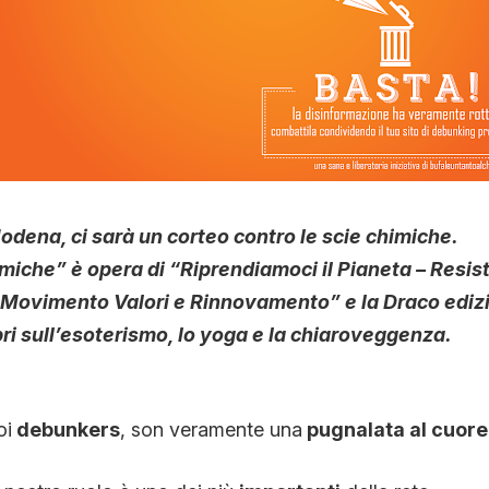
Modena, ci sarà un corteo contro le scie chimiche.
imiche” è opera di “Riprendiamoci il Pianeta – Resi
ovimento Valori e Rinnovamento” e la Draco edizio
ibri sull’esoterismo, lo yoga e la chiaroveggenza.
oi
debunkers
, son veramente una
pugnalata al cuore