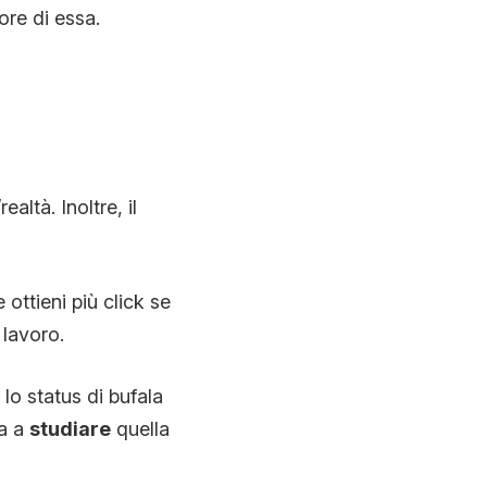
ore di essa.
ealtà. Inoltre, il
e ottieni più click se
 lavoro.
e lo status di bufala
ta a
studiare
quella