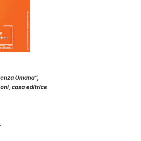
stenza Umana”,
ni, casa editrice
.