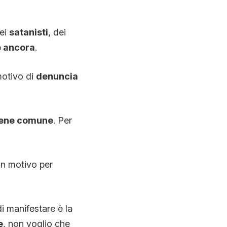
dei
satanisti
, dei
e ancora
.
motivo di
denuncia
ene comune
. Per
 un motivo per
i manifestare è la
e
, non voglio che