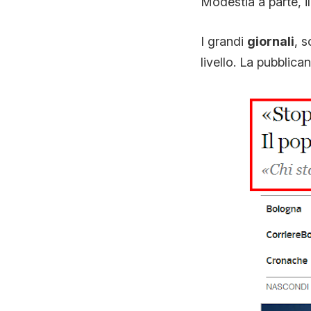
Modestia a parte, i
I grandi
giornali
, s
livello. La pubblic