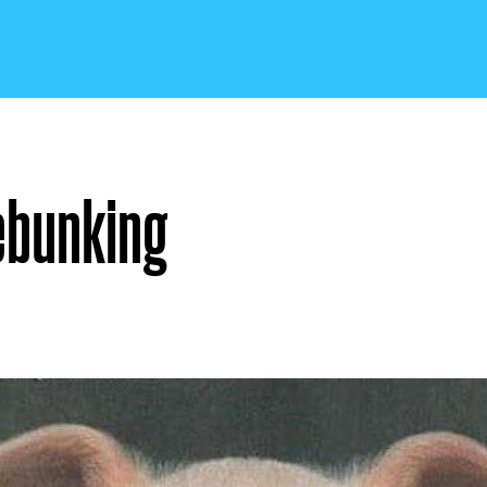
ebunking
CRONACA E POLITICA
SCIENZA E TECNOLOGIA
SALUTE E MEDICINA