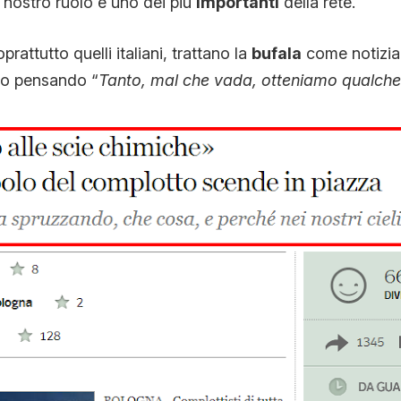
l nostro ruolo è uno dei più
importanti
della rete.
oprattutto quelli italiani, trattano la
bufala
come notizia 
ano pensando “
Tanto, mal che vada, otteniamo qualche c