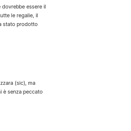
e dovrebbe essere il
te le regalie, il
a stato prodotto
izzara (sic), ma
hi è senza peccato