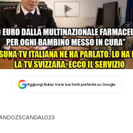
STORIA E CITAZIONI
INTRATTENIMENTO
COMPLOTTI, LEGGENDE URBANE ED EVERGREE
EDITORIALI
Aggiungi Butac tra le tue fonti preferite su Google
TRUFFE E SOCIAL NETWORK
CLIMA ED ENERGIA