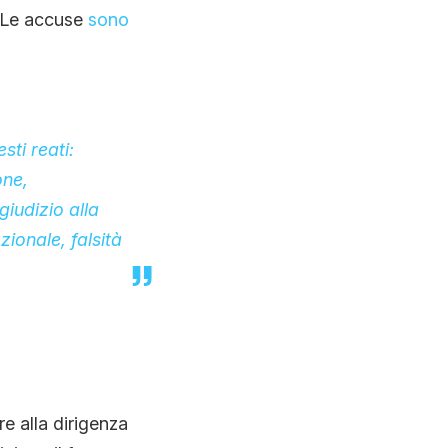
. Le accuse
sono
sti reati:
one,
iudizio alla
ionale, falsità
re alla dirigenza