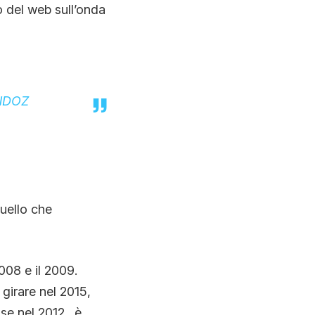
o del web sull’onda
NDOZ
uello che
 2008 e il 2009.
girare nel 2015,
luse nel 2012…è