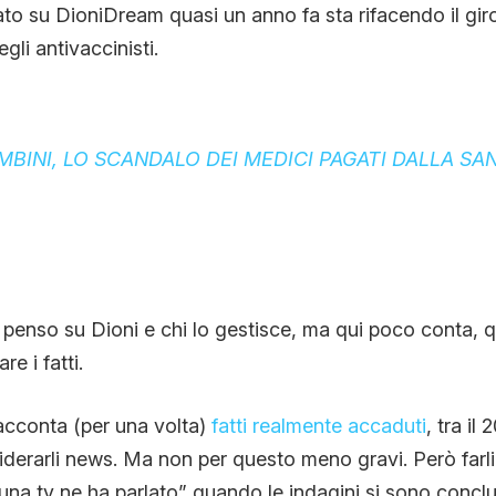
ato su DioniDream quasi un anno fa sta rifacendo il gir
CONTATTI
gli antivaccinisti.
CHI SIAMO
MBINI, LO SCANDALO DEI MEDICI PAGATI DALLA SA
penso su Dioni e chi lo gestisce, ma qui poco conta, q
re i fatti.
racconta (per una volta)
fatti realmente accaduti
, tra il
iderarli news. Ma non per questo meno gravi. Però farli 
suna tv ne ha parlato” quando le indagini si sono conc