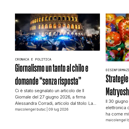
CRONACA E POLITICA
Giornalismo un tanto al chilo e
DISINFORMAZ
Strategie
domande “senza risposta”
Matryos
Ci è stato segnalato un articolo de Il
Giornale del 27 giugno 2026, a firma
Il 30 giugno
Alessandra Corradi, articolo dal titolo: La
elettronica 
finta pagina de Il Giornale per la
maicolengel butac
| 09 lug 2026
ha come mit
propaganda: il falso che diventa virale sui
conoscevo:
maicolengel 
social L’articolo racconta di come
editoriale d
un’immagine falsa che riproduce