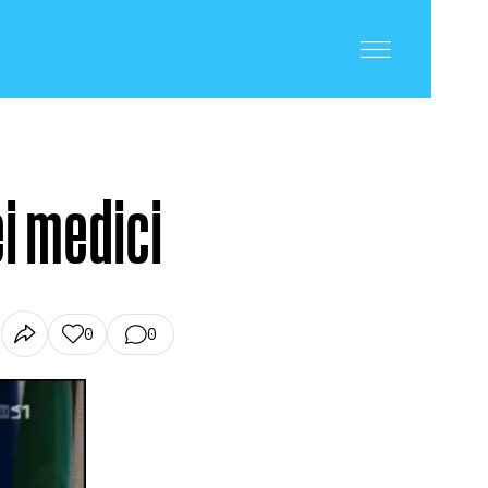
ei medici
0
0