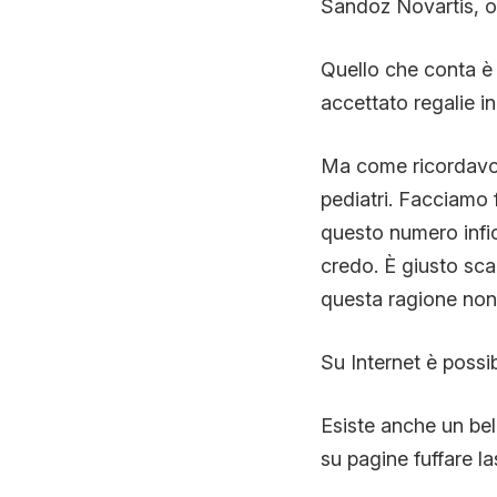
Sandoz Novartis, o s
Quello che conta è 
accettato regalie i
Ma come ricordavo i
pediatri. Facciamo f
questo numero infic
credo. È giusto sca
questa ragione non 
Su Internet è possi
Esiste anche un bel
su pagine fuffare la