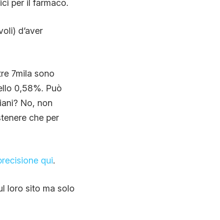
ici per il farmaco.
oli) d’aver
tre 7mila sono
 dello 0,58%. Può
liani? No, non
stenere che per
precisione qui
.
l loro sito ma solo