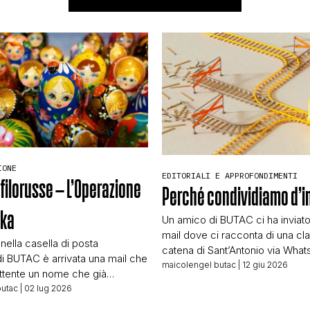
IONE
EDITORIALI E APPROFONDIMENTI
 filorusse – L’Operazione
Perché condividiamo d’
hka
Un amico di BUTAC ci ha inviato
mail dove ci racconta di una cl
 nella casella di posta
catena di Sant’Antonio via Wha
di BUTAC è arrivata una mail che
circola in Germania. L’amico è 
maicolengel butac
| 12 giu 2026
tente un nome che già
gli serve che smentiamo la cate
 Lars Wienand, responsabile
butac
| 02 lug 2026
trovato chi l’ha già fatto in tede
elle verifiche per T-Online,