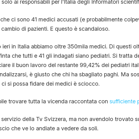
olo ai responsabili per l’Italia degli Informatori scientif
che ci sono 41 medici accusati (e probabilmente colpev
n cambio di pazienti. E questo è scandaloso.
eri in Italia abbiamo oltre 350mila medici. Di questi ol
inta che tutti e 41 gli indagati siano pediatri. Si tratta
iare il buon lavoro del restante 99,42% dei pediatri ita
ndalizzarsi, è giusto che chi ha sbagliato paghi. Ma so
ci si possa fidare dei medici è sciocco.
bile trovare tutta la vicenda raccontata con
sufficiente 
 servizio della Tv Svizzera, ma non avendolo trovato su
scio che ve lo andiate a vedere da soli.