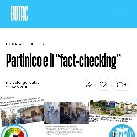
CRONACA E POLITICA
Partinico e il “fact-checking”
CRONACA E POLITICA
maicolengel butac
0
0
28 Ago 2018
SCIENZA E TECNOLOGIA
SALUTE E MEDICINA