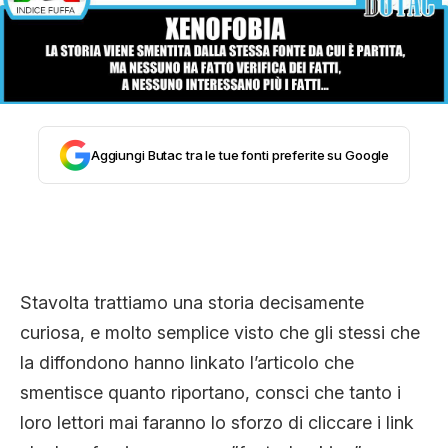
STORIA E CITAZIONI
INTRATTENIMENTO
Aggiungi Butac tra le tue fonti preferite su Google
COMPLOTTI, LEGGENDE URBANE ED
EVERGREEN
Stavolta trattiamo una storia decisamente
EDITORIALI
curiosa, e molto semplice visto che gli stessi che
la diffondono hanno linkato l’articolo che
TRUFFE E SOCIAL NETWORK
smentisce quanto riportano, consci che tanto i
loro lettori mai faranno lo sforzo di cliccare i link