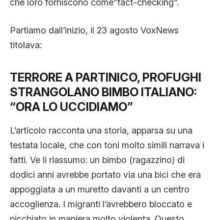
che loro forniscono come”fact-checking”.
CLIMA ED ENERGIA
Partiamo dall’inizio, il 23 agosto VoxNews
titolava:
CONTATTI
TERRORE A PARTINICO, PROFUGHI
CHI SIAMO
STRANGOLANO BIMBO ITALIANO:
“ORA LO UCCIDIAMO”
L’articolo racconta una storia, apparsa su una
testata locale, che con toni molto simili narrava i
fatti. Ve li riassumo: un bimbo (ragazzino) di
dodici anni avrebbe portato via una bici che era
appoggiata a un muretto davanti a un centro
accoglienza. I migranti l’avrebbero bloccato e
picchiato in maniera molto violenta. Questo