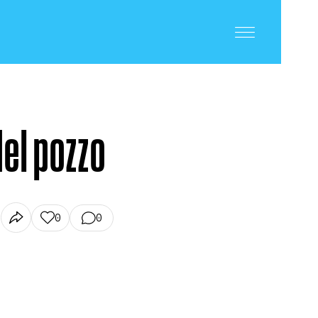
el pozzo
0
0