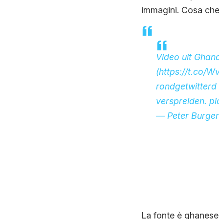
immagini. Cosa che 
Video uit Ghana
(
https://t.co/
rondgetwitterd 
verspreiden.
pi
— Peter Burge
La fonte è ghanese,