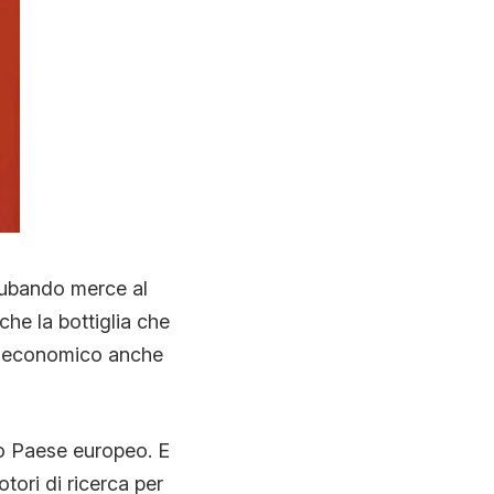
 rubando merce al
he la bottiglia che
no economico anche
tro Paese europeo. E
tori di ricerca per