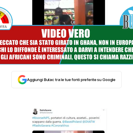
STORIA E CITAZIONI
INTRATTENIMENTO
COMPLOTTI, LEGGENDE URBANE ED EVERGREE
EDITORIALI
Aggiungi Butac tra le tue fonti preferite su Google
TRUFFE E SOCIAL NETWORK
CLIMA ED ENERGIA