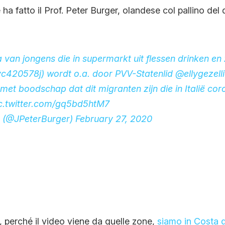
ha fatto il Prof. Peter Burger, olandese col pallino del
 van jongens die in supermarkt uit flessen drinken en
Wvc420578j
) wordt o.a. door PVV-Statenlid
@ellygezell
met boodschap dat dit migranten zijn die in Italië cor
c.twitter.com/gq5bd5htM7
r (@JPeterBurger)
February 27, 2020
 perché il video viene da quelle zone,
siamo in Costa d