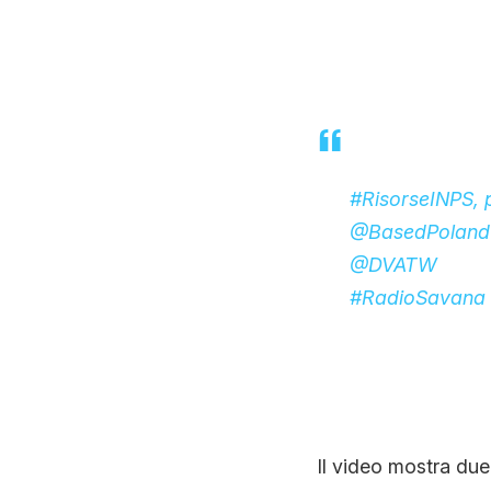
#RisorseINPS
, 
@BasedPoland
@DVATW
#RadioSavana
Il video mostra due