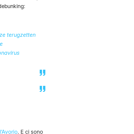
 debunking:
 ze terugzetten
ie
onavirus
’Avorio
. E ci sono