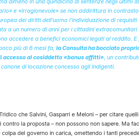
a almeno in una quindicina di sentenze negli ultimi di
rario» e «irragionevole» se non addirittura in contrasto
pea dei diritti dell’uomo l’individuazione di requisiti
ta a un numero di anni per i cittadini extracomunitari 
iono accedere a benefici economici legati al reddito. E
oco più di 6 mesi fa,
la Consulta ha bocciato proprio 
i accesso al cosiddetto «bonus affitti»
, un contribut
anone di locazione concesso agli indigenti.
Tridico che Salvini, Gasparri e Meloni – per citare quell
udi contro la proposta – non possono non sapere. Ma f
 colpa del governo in carica, omettendo i tanti preced