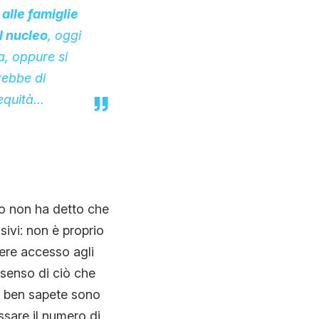
alle famiglie
l nucleo
, oggi
a, oppure si
rebbe di
 equità…
co non ha detto che
sivi: non è proprio
vere accesso agli
 senso di ciò che
me ben sapete sono
assare il numero di