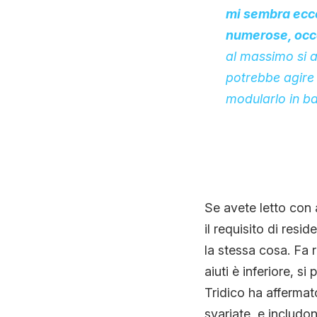
mi sembra ecc
numerose, occo
al massimo si a
potrebbe agire 
modularlo in b
Se avete letto con 
il requisito di resi
la stessa cosa. Fa r
aiuti è inferiore, s
Tridico ha affermat
svariate, e includon