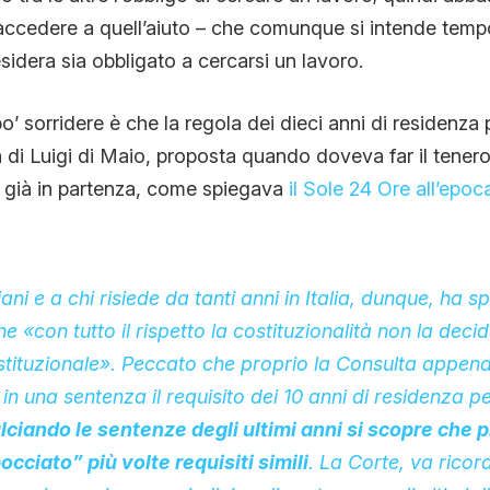
 accedere a quell’aiuto – che comunque si intende tem
sidera sia obbligato a cercarsi un lavoro.
’ sorridere è che la regola dei dieci anni di residenza p
 di Luigi di Maio, proposta quando doveva far il tener
a già in partenza, come spiegava
il Sole 24 Ore all’epoc
aliani e a chi risiede da tanti anni in Italia, dunque, ha 
«con tutto il rispetto la costituzionalità non la decid
tituzionale». Peccato che proprio la Consulta appena
n una sentenza il requisito dei 10 anni di residenza pe
lciando le sentenze degli ultimi anni si scopre che p
cciato” più volte requisiti simili
. La Corte, va ricor