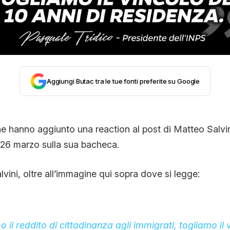
CONTATTI
CHI SIAMO
Aggiungi Butac tra le tue fonti preferite su Google
ne hanno aggiunto una reaction al post di Matteo Salvi
l 26 marzo sulla sua bacheca.
lvini, oltre all’immagine qui sopra dove si legge:
il reddito di cittadinanza agli immigrati, togliamo il 