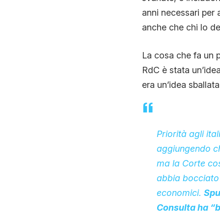
anni necessari per
anche che chi lo de
La cosa che fa un po
RdC è stata un’idea
era un’idea sballat
Priorità agli it
aggiungendo che 
ma la Corte cos
abbia bocciato i
economici.
Spu
Consulta ha “bo