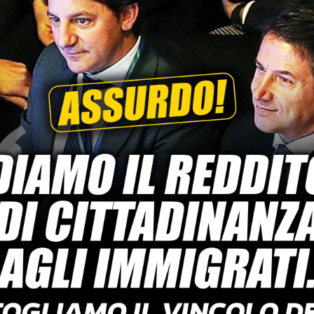
STORIA E CITAZIONI
INTRATTENIMENTO
COMPLOTTI, LEGGENDE URBANE ED EVERGREE
EDITORIALI
TRUFFE E SOCIAL NETWORK
CLIMA ED ENERGIA