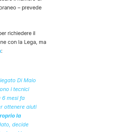
poraneo – prevede
er richiedere il
one con la Lega, ma
a
:
spiegato Di Maio
ono i tecnici
 6 mesi fa
r ottenere aiuti
roprio la
dato, decide