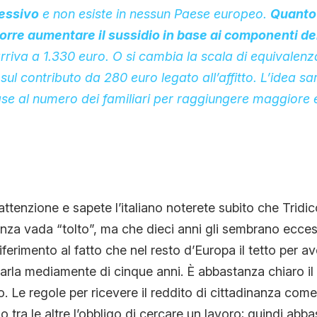
essivo
e non esiste in nessun Paese europeo.
Quanto 
rre aumentare il sussidio in base ai componenti de
rriva a 1.330 euro. O si cambia la scala di equivalenz
sul contributo da 280 euro legato all’affitto. L’idea sa
ase al numero dei familiari per raggiungere maggiore
attenzione e sapete l’italiano noterete subito che Tridi
denza vada “tolto”, ma che dieci anni gli sembrano ecces
iferimento al fatto che nel resto d’Europa il tetto per a
i parla mediamente di cinque anni. È abbastanza chiaro il
o. Le regole per ricevere il reddito di cittadinanza co
o tra le altre l’obbligo di cercare un lavoro; quindi abb