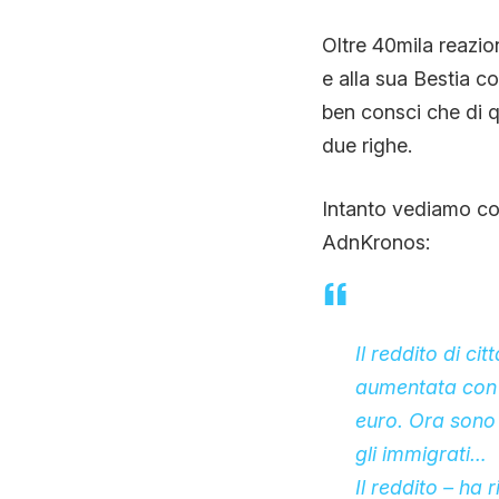
Oltre 40mila reazio
e alla sua Bestia c
ben consci che di qu
due righe.
Intanto vediamo cos
AdnKronos:
Il reddito di c
aumentata con i
euro. Ora sono 
gli immigrati…
Il reddito – ha 