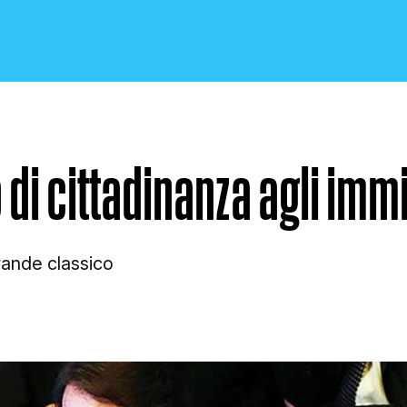
o di cittadinanza agli imm
CRONACA E POLITICA
 grande classico
SCIENZA E TECNOLOGIA
SALUTE E MEDICINA