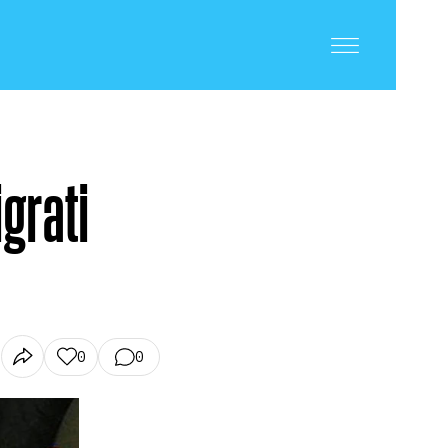
igrati
0
0