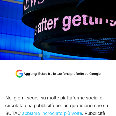
STORIA E CITAZIONI
INTRATTENIMENTO
COMPLOTTI, LEGGENDE URBANE ED
EVERGREEN
Aggiungi Butac tra le tue fonti preferite su Google
EDITORIALI
Nei giorni scorsi su molte piattaforme social è
TRUFFE E SOCIAL NETWORK
circolata una pubblicità per un quotidiano che su
BUTAC
abbiamo incrociato più volte
. Pubblicità