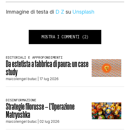
Immagine di testa di
D Z
su
Unsplash
MOSTRA I COMMENTI
(2)
EDITORIALI E APPROFONDIMENTI
Da estetista a fabbrica di paura: un case
study
maicolengel butac
| 17 lug 2026
DISINFORMAZIONE
Strategie filorusse – L’Operazione
Matryoshka
maicolengel butac
| 02 lug 2026