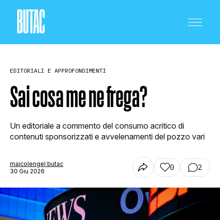
EDITORIALI E APPROFONDIMENTI
Sai cosa me ne frega?
CRONACA E POLITICA
Un editoriale a commento del consumo acritico di
contenuti sponsorizzati e avvelenamenti del pozzo vari
SCIENZA E TECNOLOGIA
maicolengel butac
0
2
30 Giu 2026
SALUTE E MEDICINA