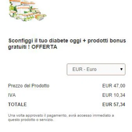
STORIA E CITAZIONI
INTRATTENIMENTO
COMPLOTTI, LEGGENDE URBANE ED
EVERGREEN
EDITORIALI
TRUFFE E SOCIAL NETWORK