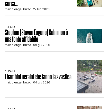
cerca…
maicolengel butac
| 22 lug 2026
BUFALA
Stephen (Steven Eugene) Kuhn non è
una fonte affidabile
maicolengel butac
| 09 giu 2026
BUFALA
I bambini ucraini che fanno la svastica
maicolengel butac
| 04 giu 2026
BUFALA