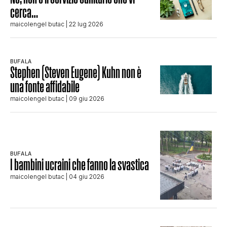
cerca…
maicolengel butac
| 22 lug 2026
BUFALA
Stephen (Steven Eugene) Kuhn non è
una fonte affidabile
maicolengel butac
| 09 giu 2026
BUFALA
I bambini ucraini che fanno la svastica
maicolengel butac
| 04 giu 2026