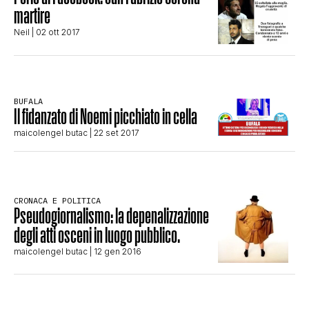
martire
CLIMA ED ENERGIA
Neil
| 02 ott 2017
CONTATTI
BUFALA
Il fidanzato di Noemi picchiato in cella
CHI SIAMO
maicolengel butac
| 22 set 2017
CRONACA E POLITICA
Pseudogiornalismo: la depenalizzazione
degli atti osceni in luogo pubblico.
maicolengel butac
| 12 gen 2016