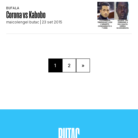
BUFALA
Corona vs Kabobo
maicolengel butac
| 23 set 2015
1
2
»