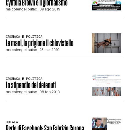
Cyntoia Brown e il giornalismo
STORIA E CITAZIONI
maicolengel butac
| 09 ago 2019
INTRATTENIMENTO
CRONACA E POLITICA
Le mani, la prigione il chiavistello
maicolengel butac
| 25 mar 2019
COMPLOTTI, LEGGENDE URBANE ED
EVERGREEN
CRONACA E POLITICA
Lo stipendio dei detenuti
EDITORIALI
maicolengel butac
| 08 feb 2018
TRUFFE E SOCIAL NETWORK
BUFALA
Perle di Facebook: San Fabrizio Corona