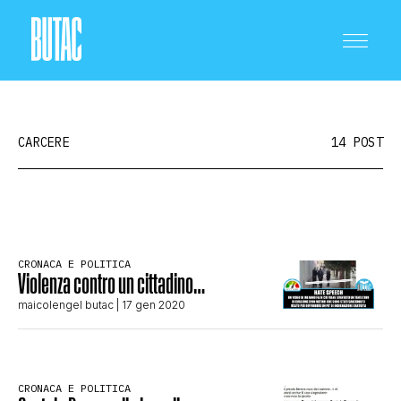
CARCERE
14 POST
CRONACA E POLITICA
CRONACA E POLITICA
Violenza contro un cittadino…
SCIENZA E TECNOLOGIA
maicolengel butac
| 17 gen 2020
SALUTE E MEDICINA
CRONACA E POLITICA