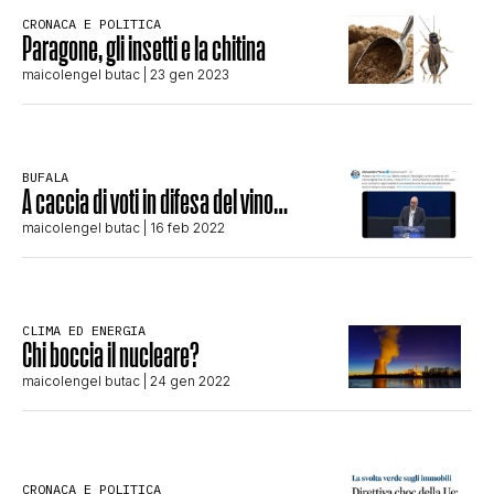
CRONACA E POLITICA
STORIA E CITAZIONI
Paragone, gli insetti e la chitina
maicolengel butac
| 23 gen 2023
INTRATTENIMENTO
BUFALA
A caccia di voti in difesa del vino…
COMPLOTTI, LEGGENDE URBANE ED
maicolengel butac
| 16 feb 2022
EVERGREEN
CLIMA ED ENERGIA
EDITORIALI
Chi boccia il nucleare?
maicolengel butac
| 24 gen 2022
TRUFFE E SOCIAL NETWORK
CRONACA E POLITICA