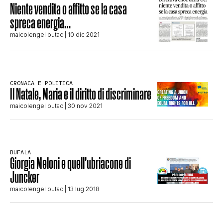
Niente vendita o affitto se la casa
CLIMA ED ENERGIA
spreca energia…
maicolengel butac
| 10 dic 2021
CONTATTI
CRONACA E POLITICA
CHI SIAMO
Il Natale, Maria e il diritto di discriminare
maicolengel butac
| 30 nov 2021
BUFALA
Giorgia Meloni e quell’ubriacone di
Juncker
maicolengel butac
| 13 lug 2018