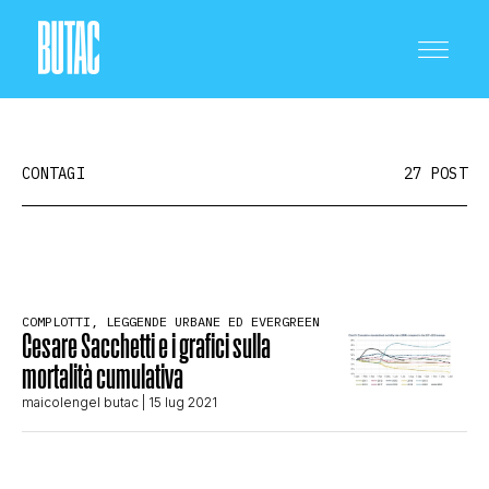
CONTAGI
27 POST
CRONACA E POLITICA
COMPLOTTI, LEGGENDE URBANE ED EVERGREEN
Cesare Sacchetti e i grafici sulla
SCIENZA E TECNOLOGIA
mortalità cumulativa
maicolengel butac
| 15 lug 2021
SALUTE E MEDICINA