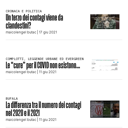
CLIMA ED ENERGIA
CRONACA E POLITICA
Un terzo dei contagi viene da
clandestini?
CONTATTI
maicolengel butac
| 17 giu 2021
CHI SIAMO
COMPLOTTI, LEGGENDE URBANE ED EVERGREEN
Le “cure” per il COVID non esistono…
maicolengel butac
| 11 giu 2021
BUFALA
La differenza tra il numero dei contagi
nel 2020 e il 2021
maicolengel butac
| 11 giu 2021