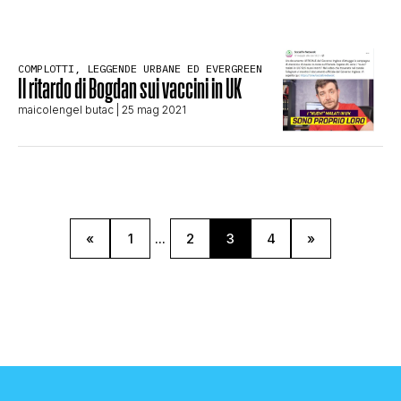
COMPLOTTI, LEGGENDE URBANE ED EVERGREEN
Il ritardo di Bogdan sui vaccini in UK
maicolengel butac
| 25 mag 2021
«
1
...
2
3
4
»