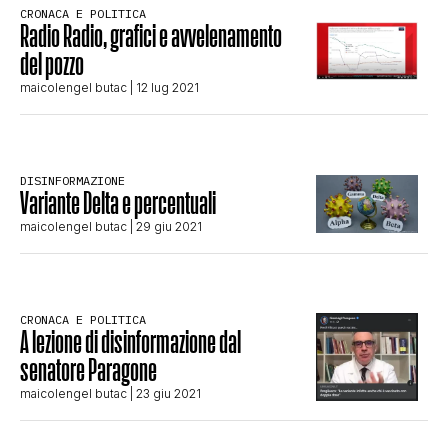
CRONACA E POLITICA
STORIA E CITAZIONI
Radio Radio, grafici e avvelenamento
del pozzo
maicolengel butac
| 12 lug 2021
INTRATTENIMENTO
COMPLOTTI, LEGGENDE URBANE ED
DISINFORMAZIONE
Variante Delta e percentuali
maicolengel butac
| 29 giu 2021
EVERGREEN
EDITORIALI
CRONACA E POLITICA
A lezione di disinformazione dal
senatore Paragone
TRUFFE E SOCIAL NETWORK
maicolengel butac
| 23 giu 2021