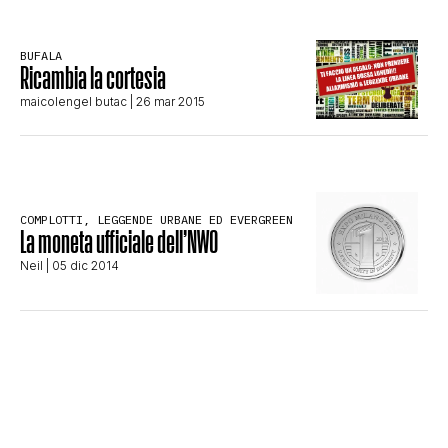
CLIMA ED ENERGIA
BUFALA
Ricambia la cortesia
CONTATTI
maicolengel butac
| 26 mar 2015
CHI SIAMO
COMPLOTTI, LEGGENDE URBANE ED EVERGREEN
La moneta ufficiale dell’NWO
Neil
| 05 dic 2014