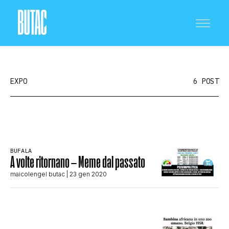
EXPO
6 POST
CRONACA E POLITICA
BUFALA
A volte ritornano – Meme dal passato
SCIENZA E TECNOLOGIA
maicolengel butac
| 23 gen 2020
SALUTE E MEDICINA