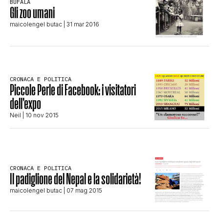
BUFALA
Gli zoo umani
STORIA E CITAZIONI
maicolengel butac
| 31 mar 2016
INTRATTENIMENTO
CRONACA E POLITICA
Piccole Perle di Facebook: i visitatori
COMPLOTTI, LEGGENDE URBANE ED
dell’expo
EVERGREEN
Neil
| 10 nov 2015
EDITORIALI
CRONACA E POLITICA
Il padiglione del Nepal e la solidarietà!
TRUFFE E SOCIAL NETWORK
maicolengel butac
| 07 mag 2015