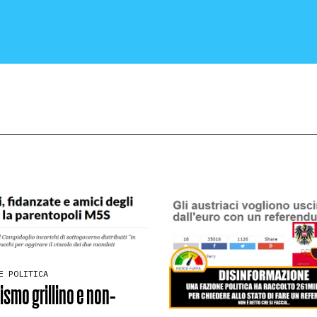
CRONACA E POLITICA
SCIENZA E TECNOLOGIA
E POLITICA
SALUTE E MEDICINA
ismo grillino e non-