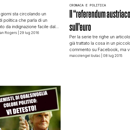
CRONACA E POLITICA
STORIA E CITAZIONI
Il “referendum austriac
 giorni sta circolando un
di politica che parla di un
sull’euro
o da indignazione facile dal
INTRATTENIMENTO
epubblica.it: “Mariti, fidanzate e
gan Rogers
| 29 lug 2016
Per la serie tre righe un artico
li amici, la parentopoli del
già trattato la cosa in un piccol
esto articolo, nonostante sia
commento su Facebook, ma vi
ante e magari ci faccia un po’
COMPLOTTI, LEGGENDE URBANE ED EVERGREE
quanti me l’avete segnalato og
maicolengel butac
| 08 lug 2015
er la questione del “ve l’avevo
necessita un minuscolo articolo
ha un enorme problema: che
voce che l’Austria si appresti a
EDITORIALI
un referendum per uscire dall’
che l’abbiano già votato e la lo
sia imminente. La storia […]
TRUFFE E SOCIAL NETWORK
CLIMA ED ENERGIA