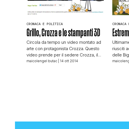
CRONACA 
CRONACA E POLITICA
Estremi
Grillo, Crozza e le stampanti 3D
Ultimame
Circola da tempo un video montato ad
riusciti 
arte con protagonista Crozza. Questo
delle Bi
video prende per il sedere Crozza, il
vaccini 
quale sarebbe inciampato in una
maicoleng
maicolengel butac
| 14 ott 2014
gli immi
sciocchezza mentre parlava
normaliz
dell’incontro tra Bruno Vespa e Beppe
chimich
Grillo a Porta a Porta. È il solito
non sian
populismo che piace al pubblico
perché 
disinteressato ad approfondire, che
femminic
gode quando il proprio leader […]
[…]