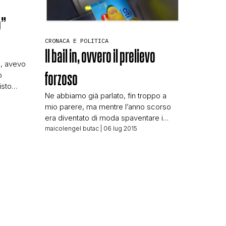
o”
CRONACA E POLITICA
Il bail in, ovvero il prelievo
lo, avevo
forzoso
o
sto
N
Ne abbiamo già parlato, fin troppo a
gi
mio parere, ma mentre l’anno scorso
. Gira la
era diventato di moda spaventare i
 votare
lettori usando l’Ebola quest’anno si usa
maicolengel butac
| 06 lug 2015
Euro, o
il Bail In, il prelievo forzoso che, come
ro uscita
mi è stato fatto notare non è
propriamente un prelievo forzoso ma la
facoltà della Banca d’Italia di svalutare
(o convertire in […]