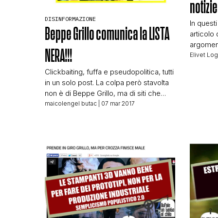
notizie
DISINFORMAZIONE
In questi
Beppe Grillo comunica la LISTA
articolo 
argoment
NERA!!!
sito di R
Elivet Lo
amici deg
Clickbaiting, fuffa e pseudopolitica, tutti
M5S“. Qu
in un solo post. La colpa però stavolta
interess
non è di Beppe Grillo, ma di siti che
godere p
riprendono una vecchia notizia apparsa
maicolengel butac
| 07 mar 2017
detto!” 
sul blog di Grillo e già trattata negli anni
[…]
da tanti (inclusi noi su BUTAC) e la
ripubblicano tale e quale a quando
apparve la prima volta. Vediamo […]