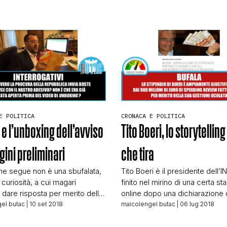
iamo tutto il testo che vi
portoni di alcune case, ma che 
 Ministero dell’Interno
si […]
CONTATTI
 Nazionale per il Monitoraggio
vo dei Soggetti a Rischio
le Istituito presso il Ministero
terni, è un organismo dedicato
CHI SIAMO
E POLITICA
CRONACA E POLITICA
 e l’unboxing dell’avviso
Tito Boeri, lo storytelling 
gini preliminari
che tira
he segue non è una sbufalata,
Tito Boeri è il presidente dell’I
curiosità, a cui magari
finito nel mirino di una certa s
dare risposta per merito della
online dopo una dichiarazione 
è un video che è andato molto
Matteo Salvini, nostro ministro
el butac
| 10 set 2018
maicolengel butac
| 06 lug 2018
nza online, viene dal canale
dell’Interno. Tra i tanti che han
 di Matteo Salvini, ed è
di seguire la narrativa del minist