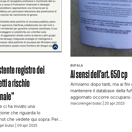
STORIA E CITAZIONI
INTRATTENIMENTO
COMPLOTTI, LEGGENDE URBANE ED EVERGREE
BUFALA
stente registro dei
AI sensi dell’art. 650 cp
EDITORIALI
tti a rischio
Arriviamo dopo tanti, ma ai fini 
mantenere il database della fuf
onale”
aggiornato occorre occuparsi 
TRUFFE E SOCIAL NETWORK
questo fantomatico messaggi
maicolengel butac
| 20 apr 2023
e ci ha inviato una
parte del Ministero dell’Interno.
ione che riguarda lo
segnalazione che ci arriva (una 
ot che vedete qui sopra. Per
CLIMA ED ENERGIA
tante) ci racconta che cartelli
 di chi non riesca a leggerlo,
el butac
| 09 apr 2025
quello in foto sarebbero stati m