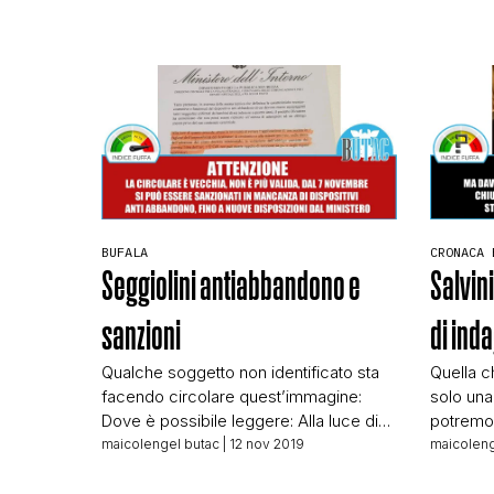
vi riport
compare:
Registro
Preventi
Relaziona
degli In
alla […]
BUFALA
CRONACA 
Seggiolini antiabbandono e
Salvini
sanzioni
di inda
Qualche soggetto non identificato sta
Quella c
facendo circolare quest’immagine:
solo una 
Dove è possibile leggere: Alla luce di
potremo 
quanto precede, attesa la necessità di
rete. C’
maicolengel butac
| 12 nov 2019
maicoleng
evitare l’applicazione di una norma in
di tende
ragione dell’impossibilità dei destinatari
Facebook