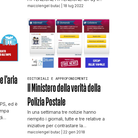
in realtà
Ministro per la Transizione Digitale
maicolengel butac
| 18 lug 2022
VITTORIO COLAO: “Stiamo elaborando
una piatta forma per l’erogazione di tutti
i “benefici sociali”. Il nome della
piattaforma IDPay, dove avverrà tutto in
Digitale. Già per APRILE ci sarà l’avvio
della «piattaforma dove
AGGANCERANNO I PROPRI […]
e l’aria
EDITORIALI E APPROFONDIMENTI
Il Ministero della verità della
Polizia Postale
NPS, ed è
tampa
In una settimana tre notizie hanno
di
riempito i giornali, tutte e tre relative a
iniziative per contrastare la
no scelto
manipolazione delle notizie, ormai
maicolengel butac
| 22 gen 2018
ro c’è il