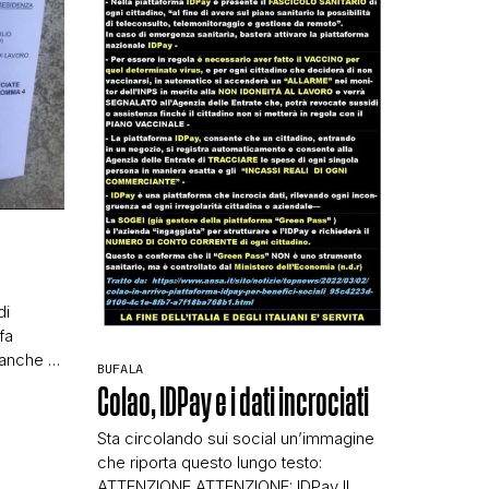
N
di
fa
anche di
BUFALA
o da
Colao, IDPay e i dati incrociati
 La
tra le
Sta circolando sui social un’immagine
 come
che riporta questo lungo testo:
essi sui
ATTENZIONE ATTENZIONE: IDPay Il