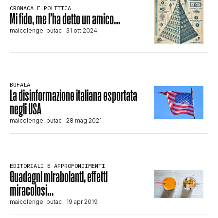
CRONACA E POLITICA
STORIA E CITAZIONI
Mi fido, me l’ha detto un amico…
maicolengel butac
| 31 ott 2024
INTRATTENIMENTO
BUFALA
COMPLOTTI, LEGGENDE URBANE ED
La disinformazione italiana esportata
negli USA
EVERGREEN
maicolengel butac
| 28 mag 2021
EDITORIALI
EDITORIALI E APPROFONDIMENTI
Guadagni mirabolanti, effetti
miracolosi…
TRUFFE E SOCIAL NETWORK
maicolengel butac
| 19 apr 2019