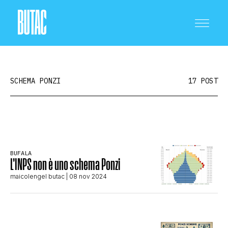
SCHEMA PONZI
17 POST
CRONACA E POLITICA
BUFALA
L’INPS non è uno schema Ponzi
SCIENZA E TECNOLOGIA
maicolengel butac
| 08 nov 2024
SALUTE E MEDICINA