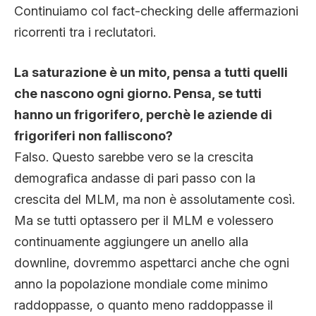
Continuiamo col fact-checking delle affermazioni
CLIMA ED ENERGIA
ricorrenti tra i reclutatori.
CONTATTI
La saturazione è un mito, pensa a tutti quelli
che nascono ogni giorno. Pensa, se tutti
hanno un frigorifero, perchè le aziende di
CHI SIAMO
frigoriferi non falliscono?
Falso. Questo sarebbe vero se la crescita
demografica andasse di pari passo con la
crescita del MLM, ma non è assolutamente così.
Ma se tutti optassero per il MLM e volessero
continuamente aggiungere un anello alla
downline, dovremmo aspettarci anche che ogni
anno la popolazione mondiale come minimo
raddoppasse, o quanto meno raddoppasse il