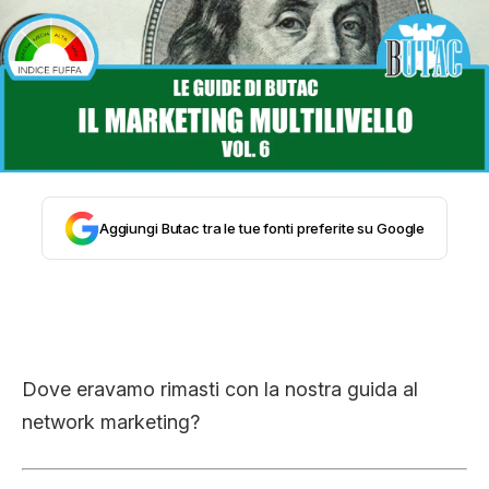
STORIA E CITAZIONI
INTRATTENIMENTO
COMPLOTTI, LEGGENDE URBANE ED
Aggiungi Butac tra le tue fonti preferite su Google
EVERGREEN
EDITORIALI
Dove eravamo rimasti con la nostra guida al
network marketing?
TRUFFE E SOCIAL NETWORK