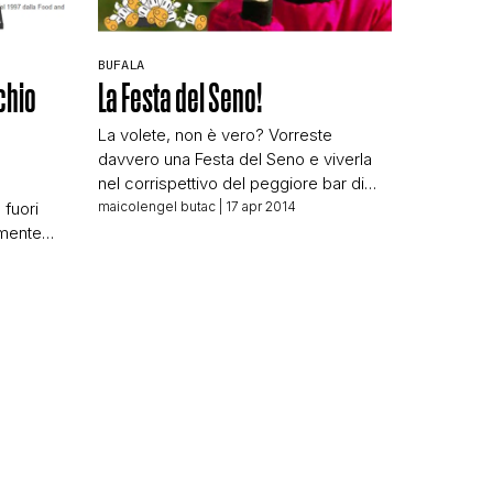
BUFALA
La Festa del Seno!
schio
La volete, non è vero? Vorreste
davvero una Festa del Seno e viverla
nel corrispettivo del peggiore bar di
N
Caracas, non è vero? Già li vedo,
maicolengel butac
| 17 apr 2014
 fuori
donne e uomini pronti a festeggiare la
amente
figata del secolo. La giuria che si
e
scalda mentre decide a chi assegnare
mini
il premio di 50 euro alla ragazza con le
sce nella
[…]
ortata
ha
nza del
fricio […]