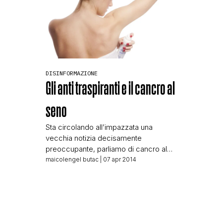
sono acquistabili su Ebay, […]
DISINFORMAZIONE
Gli anti traspiranti e il cancro al
seno
Sta circolando all’impazzata una
vecchia notizia decisamente
preoccupante, parliamo di cancro al
seno, e il loro legame con l’uso di
maicolengel butac
| 07 apr 2014
particolari anti traspiranti. L’appello che
circola dice così: Ci9 stato chiesto di
diffondere il più possibile
quest’informazione: Ilclorìdrato di
alluminio sarebbe la causa di numerosi