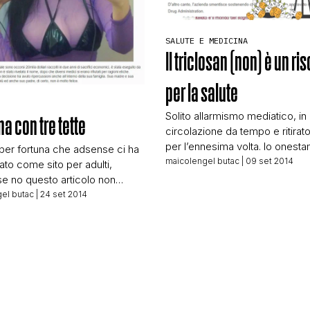
STORIA E CITAZIONI
SALUTE E MEDICINA
Il triclosan (non) è un ri
INTRATTENIMENTO
per la salute
Solito allarmismo mediatico, in
a con tre tette
COMPLOTTI, LEGGENDE URBANE ED EVERGREE
circolazione da tempo e ritirato
per l’ennesima volta. Io onest
per fortuna che adsense ci ha
fossi in Colgate farei causa all
maicolengel butac
| 09 set 2014
ato come sito per adulti,
paginette che ne parlano in ter
EDITORIALI
e no questo articolo non
come questi: Colgate Total fini
ica scriverlo! 😉 Purtroppo
el butac
| 24 set 2014
bufera, dopo che un’indagine p
o fare una vera sbufalata c’è
avanti dall’agenzia Bloomberg 
ivato molto più in fretta di me e
TRUFFE E SOCIAL NETWORK
riacceso i riflettori sulla prese
empre ottimi ragazzi di
triclosan, sostanza chimica
 Che confermano il sospetto
antibatterica utilizzata nel denti
…]
CLIMA ED ENERGIA