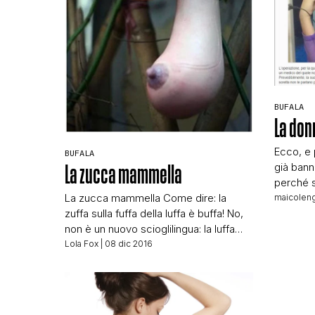
BUFALA
La donn
Ecco, e 
BUFALA
già bann
La zucca mammella
perché s
potevo m
La zucca mammella Come dire: la
maicoleng
non poss
zuffa sulla fuffa della luffa è buffa! No,
chi è arr
non è un nuovo scioglilingua: la luffa
sono i s
esiste davvero, tuttavia solo per un
Lola Fox
| 08 dic 2016
SNOPES!
puro caso ho trovato in rete le immagini
di tanti [
di un nuovo cucurbitaceo, la zucca-
mammella, una presunta zucca fatta
come un seno femminile i cui semi