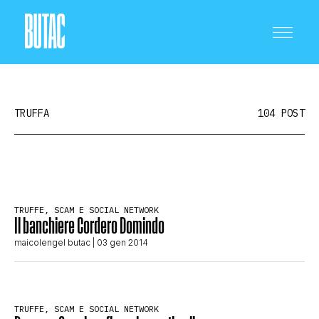
TRUFFA
104 POST
CRONACA E POLITICA
TRUFFE, SCAM E SOCIAL NETWORK
Il banchiere Cordero Domindo
SCIENZA E TECNOLOGIA
maicolengel butac
| 03 gen 2014
SALUTE E MEDICINA
TRUFFE, SCAM E SOCIAL NETWORK