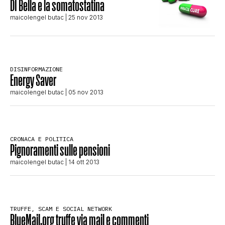
DI Bella e la somatostatina
CLIMA ED ENERGIA
maicolengel butac
| 25 nov 2013
CONTATTI
DISINFORMAZIONE
Energy Saver
CHI SIAMO
maicolengel butac
| 05 nov 2013
CRONACA E POLITICA
Pignoramenti sulle pensioni
maicolengel butac
| 14 ott 2013
TRUFFE, SCAM E SOCIAL NETWORK
BlueMail.org truffe via mail e commenti