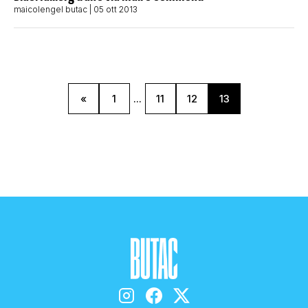
maicolengel butac
| 05 ott 2013
«
1
...
11
12
13