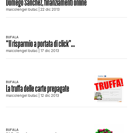
Domego Sanchez, finanziamenti online
STORIA E CITAZIONI
maicolengel butac
| 22 dic 2013
INTRATTENIMENTO
BUFALA
“Il risparmio a portata di click”…
maicolengel butac
| 17 dic 2013
COMPLOTTI, LEGGENDE URBANE ED
EVERGREEN
BUFALA
La truffa delle carte prepagate
EDITORIALI
maicolengel butac
| 12 dic 2013
TRUFFE E SOCIAL NETWORK
BUFALA