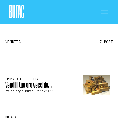
VENDITA
7 POST
CRONACA E POLITICA
CRONACA E POLITICA
Vendi il tuo oro vecchio…
SCIENZA E TECNOLOGIA
maicolengel butac
| 12 nov 2021
SALUTE E MEDICINA
BUFALA