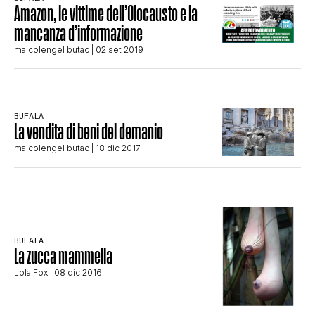
Amazon, le vittime dell’Olocausto e la
STORIA E CITAZIONI
mancanza d’informazione
maicolengel butac
| 02 set 2019
INTRATTENIMENTO
BUFALA
La vendita di beni del demanio
COMPLOTTI, LEGGENDE URBANE ED
maicolengel butac
| 18 dic 2017
EVERGREEN
EDITORIALI
BUFALA
La zucca mammella
TRUFFE E SOCIAL NETWORK
Lola Fox
| 08 dic 2016