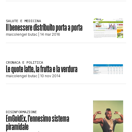
CLIMA ED ENERGIA
SALUTE E MEDICINA
Il benessere distribuito porta a porta
CONTATTI
maicolengel butac
| 14 mar 2016
CHI SIAMO
CRONACA E POLITICA
Le quote latte, la frutta e la verdura
maicolengel butac
| 10 nov 2014
DISINFORMAZIONE
EmGoldEx, l’ennesimo sistema
piramidale