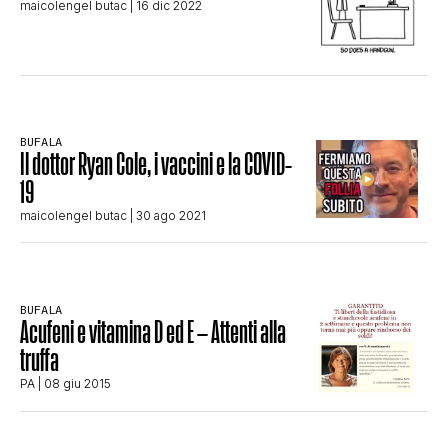
maicolengel butac
| 16 dic 2022
CLIMA ED ENERGIA
CONTATTI
BUFALA
Il dottor Ryan Cole, i vaccini e la COVID-
CHI SIAMO
19
maicolengel butac
| 30 ago 2021
BUFALA
Acufeni e vitamina D ed E – Attenti alla
truffa
PA
| 08 giu 2015