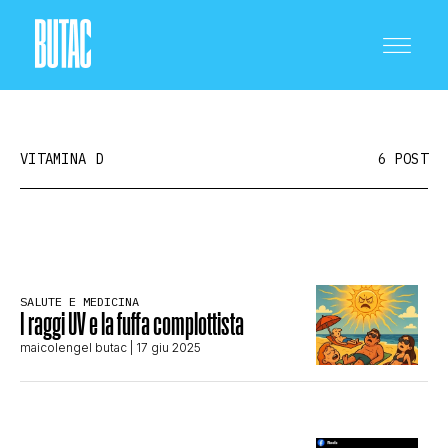
VITAMINA D
6 POST
CRONACA E POLITICA
SALUTE E MEDICINA
I raggi UV e la fuffa complottista
SCIENZA E TECNOLOGIA
maicolengel butac
| 17 giu 2025
SALUTE E MEDICINA