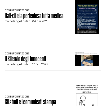
STORIA E CITAZIONI
DISINFORMAZIONE
ItalExit e la pericolosa fuffa medica
maicolengel butac
| 04 giu 2025
INTRATTENIMENTO
COMPLOTTI, LEGGENDE URBANE ED
DISINFORMAZIONE
EVERGREEN
Il Silenzio degli innocenti
maicolengel butac
| 17 feb 2025
EDITORIALI
TRUFFE E SOCIAL NETWORK
DISINFORMAZIONE
Gli studi e i comunicati stampa