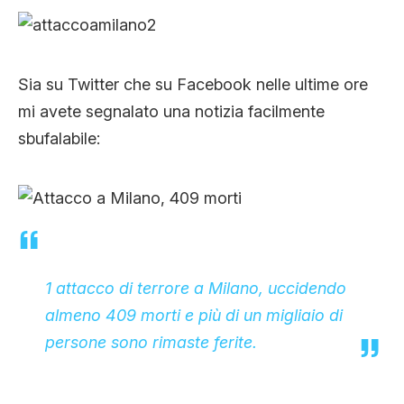
CLIMA ED ENERGIA
CONTATTI
Sia su Twitter che su Facebook nelle ultime ore
mi avete segnalato una notizia facilmente
sbufalabile:
CHI SIAMO
1 attacco di terrore a Milano, uccidendo
almeno 409 morti e più di un migliaio di
persone sono rimaste ferite.