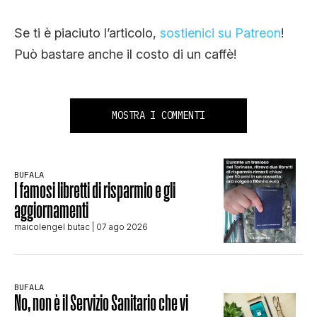
Se ti è piaciuto l’articolo,
sostienici su Patreon
!
Può bastare anche il costo di un caffè!
MOSTRA I COMMENTI
BUFALA
I famosi libretti di risparmio e gli
aggiornamenti
maicolengel butac
| 07 ago 2026
BUFALA
No, non è il Servizio Sanitario che vi