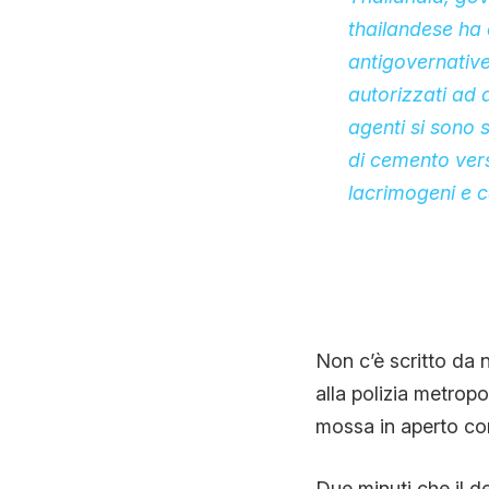
thailandese ha 
antigovernative 
autorizzati ad 
agenti si sono 
di cemento verso
lacrimogeni e c
Non c’è scritto da n
alla polizia metropo
mossa in aperto con
Due minuti che il d