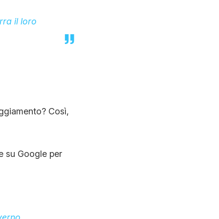
ra il loro
paggiamento? Così,
he su Google per
overno