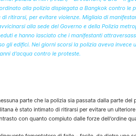
ordinato alla polizia dispiegata a Bangkok contro le p
di ritirarsi, per evitare violenze. Migliaia di manifesta
avvicinarsi alla sede del Governo e della Polizia metrop
seduti e hanno lasciato che i manifestanti attraversass
 gli edifici. Nei giorni scorsi la polizia aveva invece 
anni d’acqua contro le protes
te.
essuna parte che la polizia sia passata dalla parte del 
litana è stato intimato di ritirarsi per evitare un ulterio
trasto con quanto compiuto dalle forze dell’ordine qu
elinquente fomentatore di folle – facile, da dietro uno 