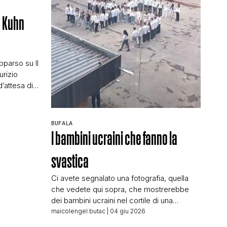
) Kuhn
e
pparso su Il
urizio
d’attesa di
uperyacht è
onari
ulle parole di
BUFALA
alla firma a
I bambini ucraini che fanno la
svastica
Ci avete segnalato una fotografia, quella
che vedete qui sopra, che mostrerebbe
dei bambini ucraini nel cortile di una
supposta scuola in Ucraina formare una
maicolengel butac
| 04 giu 2026
svastica. Le domande che dovremmo farci: