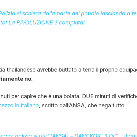
CONTATTI
olizia si schiera dalla parte del popolo lasciando a ter
to! La RIVOLUZIONE è compiuta!
CHI SIAMO
ia thailandese avrebbe buttato a terra il proprio equi
iamente no.
uti per capire che è una boiata. DUE minuti di verific
ezzo in italiano
, scritto dall’ANSA, che nega tutto.
erno: polizia si ritiri (ANSA) – BANGKOK, 3 DIC – Il g