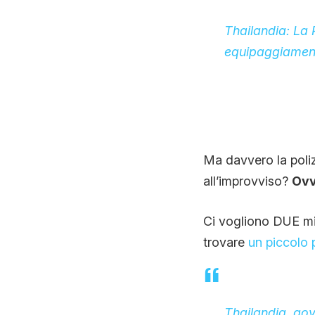
Thailandia: La P
equipaggiamen
Ma davvero la poliz
all’improvviso?
Ovv
Ci vogliono DUE min
trovare
un piccolo p
Thailandia, gov