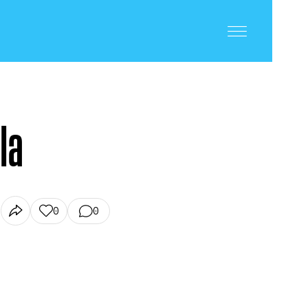
lla
0
0