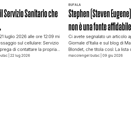
BUFALA
il Servizio Sanitario che
Stephen (Steven Eugene
…
non è una fonte affidabil
 21 luglio 2026 alle ore 12:09 mi
Ci avete segnalato un articolo a
ssaggio sul cellulare: Servizio
Giornale d’Italia e sul blog di Ma
i prega di contattare la propria
Blondet, che titola così: La lista 
 riferimento al numero
quattro anni per l’acquisto di s
butac
| 22 lug 2026
maicolengel butac
| 09 giu 2026
r comunicazioni urgenti che la
interamente composta da funzi
 Faccio il fact-checker da
ucraini… E basa tutto l’articolo s
tempo da rendermi subito
Kuhn, riportate – a quanto pare d
’è qualcosa di strano nel
fine articolo – da […]
he, non […]