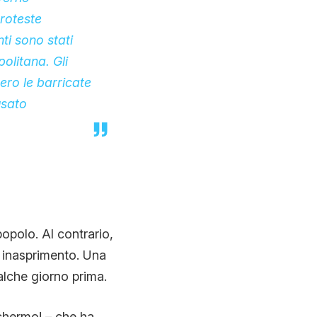
roteste
nti sono stati
olitana. Gli
ero le barricate
usato
popolo. Al contrario,
re inasprimento. Una
alche giorno prima.
schermo! – che ha