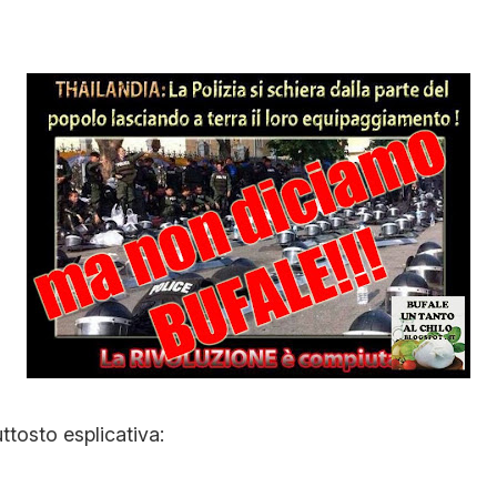
STORIA E CITAZIONI
INTRATTENIMENTO
COMPLOTTI, LEGGENDE URBANE ED EVERGREE
EDITORIALI
TRUFFE E SOCIAL NETWORK
ttosto esplicativa:
CLIMA ED ENERGIA