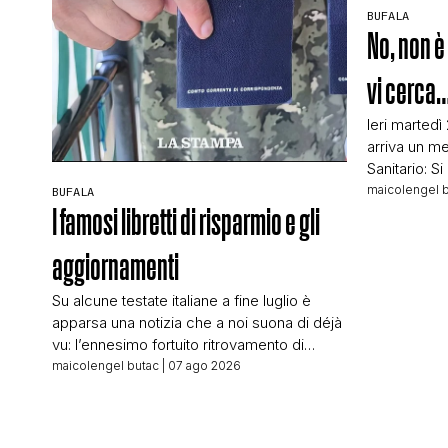
BUFALA
No, non è 
vi cerca
Ieri martedì
arriva un me
Sanitario: S
sede ASL di
maicolengel 
BUFALA
89347784 pe
I famosi libretti di risparmio e gli
riguardano.
abbastanza 
aggiornamenti
conto che c
numero e c
Su alcune testate italiane a fine luglio è
apparsa una notizia che a noi suona di déjà
vu: l’ennesimo fortuito ritrovamento di
libretti di risparmio. Titolava La Stampa ad
maicolengel butac
| 07 ago 2026
articolo appena uscito: Trova in un cassetto
libretti di risparmio vecchi di 50 anni Il Fatto
Quotidiano: Apre un cassetto chiuso da