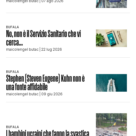
maicolengel butac
| 07 ago 2026
BUFALA
No, non è il Servizio Sanitario che vi
cerca…
maicolengel butac
| 22 lug 2026
BUFALA
Stephen (Steven Eugene) Kuhn non è
una fonte affidabile
maicolengel butac
| 09 giu 2026
BUFALA
I bambini ucraini che fanno la svastica