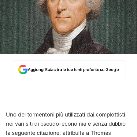
STORIA E CITAZIONI
INTRATTENIMENTO
COMPLOTTI, LEGGENDE URBANE ED
Aggiungi Butac tra le tue fonti preferite su Google
EVERGREEN
EDITORIALI
Uno dei tormentoni più utilizzati dai complottisti
TRUFFE E SOCIAL NETWORK
nei vari siti di pseudo-economia è senza dubbio
la seguente citazione, attribuita a Thomas