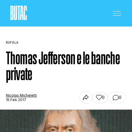
BUFALA
Thomas Jefferson e le banche
private
CRONACA E POLITICA
SCIENZA E TECNOLOGIA
Nicolas Micheletti
0
0
15 Feb 2017
SALUTE E MEDICINA