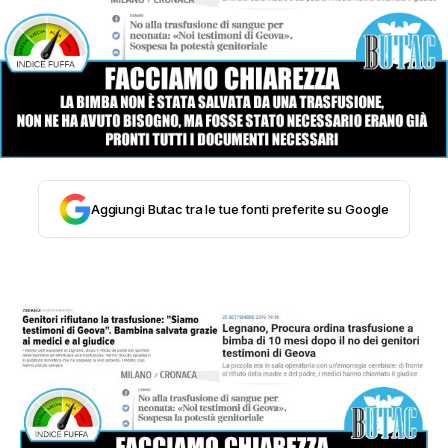
STORIA E CITAZIONI
INTRATTENIMENTO
COMPLOTTI, LEGGENDE URBANE ED
Aggiungi Butac tra le tue fonti preferite su Google
EVERGREEN
EDITORIALI
TRUFFE E SOCIAL NETWORK