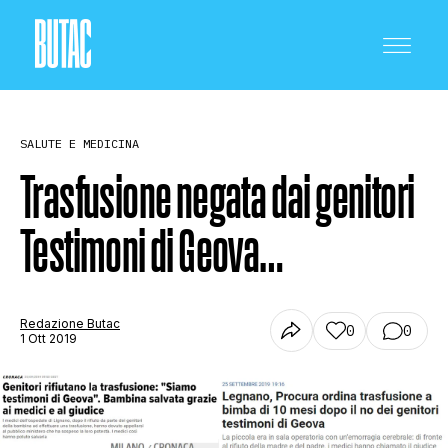
SALUTE E MEDICINA
Trasfusione negata dai genitori
Testimoni di Geova…
CRONACA E POLITICA
SCIENZA E TECNOLOGIA
Redazione Butac
0
0
1 Ott 2019
SALUTE E MEDICINA