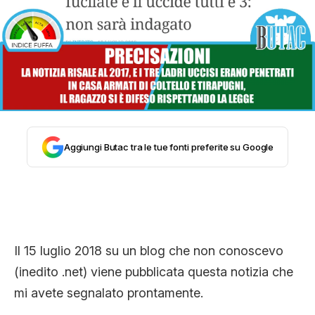
STORIA E CITAZIONI
INTRATTENIMENTO
COMPLOTTI, LEGGENDE URBANE ED
Aggiungi Butac tra le tue fonti preferite su Google
EVERGREEN
EDITORIALI
Il 15 luglio 2018 su un blog che non conoscevo
(inedito .net) viene pubblicata questa notizia che
TRUFFE E SOCIAL NETWORK
mi avete segnalato prontamente.