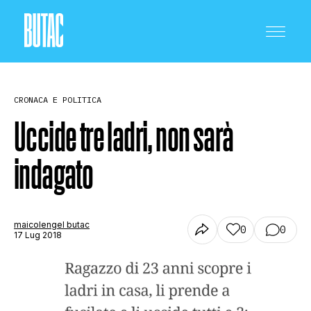
CRONACA E POLITICA
Uccide tre ladri, non sarà
indagato
CRONACA E POLITICA
SCIENZA E TECNOLOGIA
maicolengel butac
0
0
17 Lug 2018
SALUTE E MEDICINA