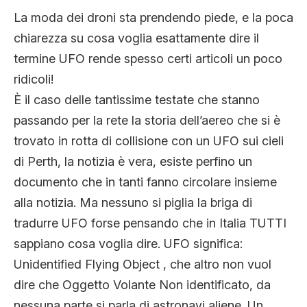
CLIMA ED ENERGIA
La moda dei droni sta prendendo piede, e la poca
chiarezza su cosa voglia esattamente dire il
termine UFO rende spesso certi articoli un poco
CONTATTI
ridicoli!
È il caso delle tantissime testate che stanno
CHI SIAMO
passando per la rete la storia dell’aereo che si è
trovato in rotta di collisione con un UFO sui cieli
di Perth, la notizia è vera, esiste perfino un
documento che in tanti fanno circolare insieme
alla notizia. Ma nessuno si piglia la briga di
tradurre UFO forse pensando che in Italia TUTTI
sappiano cosa voglia dire. UFO significa:
Unidentified Flying Object , che altro non vuol
dire che Oggetto Volante Non identificato, da
nessuna parte si parla di astronavi aliene. Un