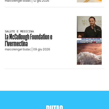
maicolengel butac
| 12 giu 2026
SALUTE E MEDICINA
La McCullough Foundation e
l’ivermectina
maicolengel butac
| 09 giu 2026