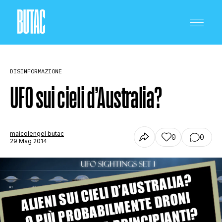
DISINFORMAZIONE
UFO sui cieli d’Australia?
CRONACA E POLITICA
maicolengel butac
0
0
29 Mag 2014
SCIENZA E TECNOLOGIA
SALUTE E MEDICINA