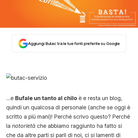
STORIA E CITAZIONI
INTRATTENIMENTO
Aggiungi Butac tra le tue fonti preferite su Google
COMPLOTTI, LEGGENDE URBANE ED
EVERGREEN
EDITORIALI
…e
Bufale un tanto al chilo
è e resta un blog,
quindi un qualcosa di personale (anche se oggi è
scritto a più mani)! Perché scrivo questo? Perché
TRUFFE E SOCIAL NETWORK
la
notorietà
che abbiamo raggiunto ha fatto si
che da altre parti si parli di noi, ci si lamenti di