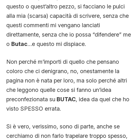
CLIMA ED ENERGIA
questo o quest’altro pezzo, si facciano le pulci
alla mia (scarsa) capacità di scrivere, senza che
questi commenti mi vengano lanciati
CONTATTI
direttamente, senza che io possa “difendere” me
o
Butac
…e questo mi dispiace.
CHI SIAMO
Non perché m’importi di quello che pensano
coloro che ci denigrano, no, onestamente la
pagina non è nata per loro, ma solo perché altri
che leggono quelle cose si fanno un’idea
preconfezionata su
BUTAC
, idea da quel che ho
visto SPESSO errata.
Si è vero, verissimo, sono di parte, anche se
cerchiamo di non farlo trapelare troppo spesso,