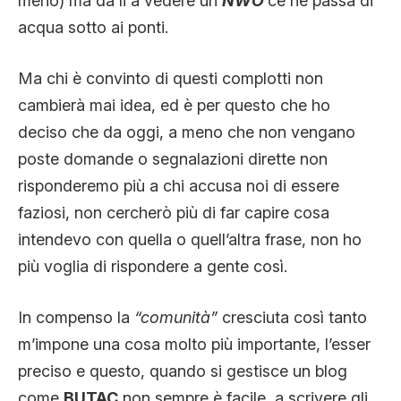
meno) ma da li a vedere un
NWO
ce ne passa di
acqua sotto ai ponti.
Ma chi è convinto di questi complotti non
cambierà mai idea, ed è per questo che ho
deciso che da oggi, a meno che non vengano
poste domande o segnalazioni dirette non
risponderemo più a chi accusa noi di essere
faziosi, non cercherò più di far capire cosa
intendevo con quella o quell’altra frase, non ho
più voglia di rispondere a gente così.
In compenso la
“comunità”
cresciuta così tanto
m’impone una cosa molto più importante, l’esser
preciso e questo, quando si gestisce un blog
come
BUTAC
non sempre è facile, a scrivere gli