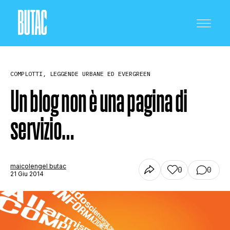
COMPLOTTI, LEGGENDE URBANE ED EVERGREEN
Un blog non è una pagina di
servizio…
CRONACA E POLITICA
SCIENZA E TECNOLOGIA
maicolengel butac
0
0
21 Giu 2014
SALUTE E MEDICINA