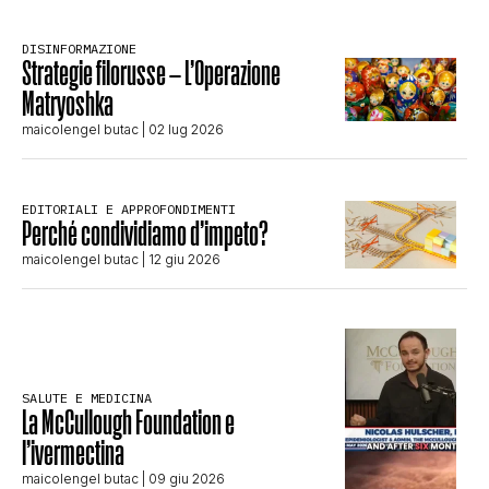
DISINFORMAZIONE
Strategie filorusse – L’Operazione
Matryoshka
maicolengel butac
| 02 lug 2026
EDITORIALI E APPROFONDIMENTI
Perché condividiamo d’impeto?
maicolengel butac
| 12 giu 2026
SALUTE E MEDICINA
La McCullough Foundation e
l’ivermectina
maicolengel butac
| 09 giu 2026