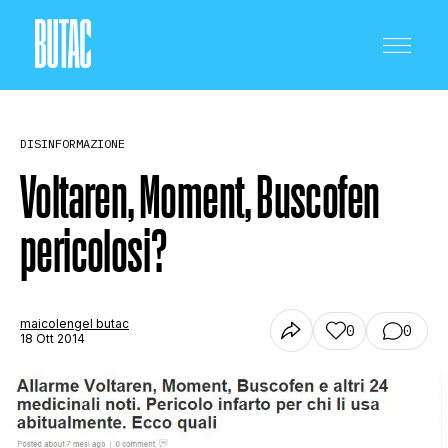
DISINFORMAZIONE
Voltaren, Moment, Buscofen
pericolosi?
CRONACA E POLITICA
SCIENZA E TECNOLOGIA
maicolengel butac
0
0
18 Ott 2014
SALUTE E MEDICINA