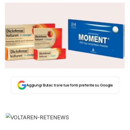
STORIA E CITAZIONI
INTRATTENIMENTO
COMPLOTTI, LEGGENDE URBANE ED
EVERGREEN
Aggiungi Butac tra le tue fonti preferite su Google
EDITORIALI
TRUFFE E SOCIAL NETWORK