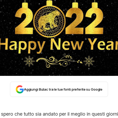
STORIA E CITAZIONI
INTRATTENIMENTO
COMPLOTTI, LEGGENDE URBANE ED EVERGREE
EDITORIALI
TRUFFE E SOCIAL NETWORK
Aggiungi Butac tra le tue fonti preferite su Google
CLIMA ED ENERGIA
spero che tutto sia andato per il meglio in questi giorn