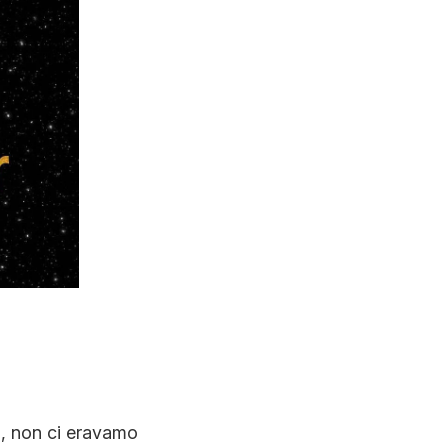
N
i, non ci eravamo