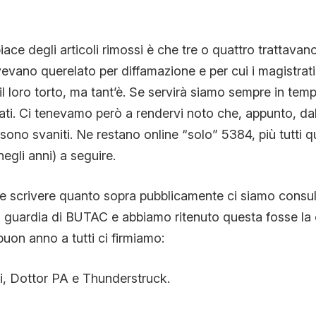
iace degli articoli rimossi è che tre o quattro trattavan
avevano querelato per diffamazione e per cui i magistra
il loro torto, ma tant’è. Se servirà siamo sempre in temp
ati. Ci tenevamo però a rendervi noto che, appunto, da
sono svaniti. Ne restano online “solo” 5384, più tutti q
egli anni) a seguire.
e scrivere quanto sopra pubblicamente ci siamo consult
a guardia di BUTAC e abbiamo ritenuto questa fosse la
buon anno a tutti ci firmiamo:
, Dottor PA e Thunderstruck.