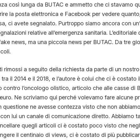
anza così lunga da BUTAC e ammetto che ci stavamo q
CONTATTI
rire la posta elettronica e Facebook per vedere quanto
ausa, ci avete segnalato. Purtroppo siamo ancora con u
alazioni relative all’emergenza sanitaria. L’editoriale 
CHI SIAMO
 fake news, ma una piccola news per BUTAC. Da tre gior
coli.
ti rimossi a seguito della richiesta da parte di un nostro 
ti tra il 2014 e il 2018, e l’autore è colui che ci è costato
olo contro l’oncologo olistico, articolo che alle casse d
 euro. Ne scriviamo qui perché volevamo fare alcune pr
 in questione ne avesse contezza visto che non abbiam
 con lui un canale di comunicazione diretto. Abbiamo tagl
ellare quegli articoli ci è costato poco visto che negli 
gere il centinaio di views, ci è costato di più pubblicar