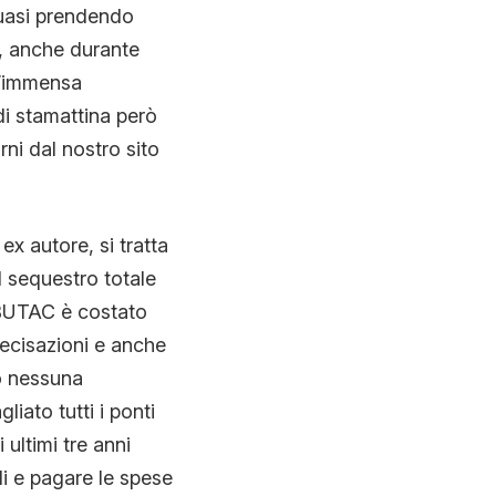
uasi prendendo
, anche durante
n’immensa
di stamattina però
ni dal nostro sito
ex autore, si tratta
 il sequestro totale
i BUTAC è costato
ecisazioni e anche
o nessuna
iato tutti i ponti
ultimi tre anni
li e pagare le spese