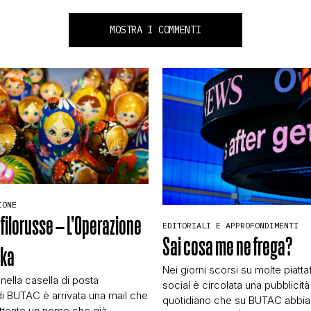
MOSTRA I COMMENTI
IONE
 filorusse – L’Operazione
EDITORIALI E APPROFONDIMENTI
Sai cosa me ne frega?
hka
Nei giorni scorsi su molte piatt
 nella casella di posta
social è circolata una pubblicità
di BUTAC è arrivata una mail che
quotidiano che su BUTAC abbi
tente un nome che già