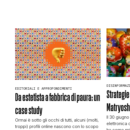
DISINFORMAZ
EDITORIALI E APPROFONDIMENTI
Strategie
Da estetista a fabbrica di paura: un
Matryos
case study
Il 30 giugno
Ormai è sotto gli occhi di tutti, alcuni (molti,
elettronica 
troppi) profili online nascono con lo scopo
ha come mit