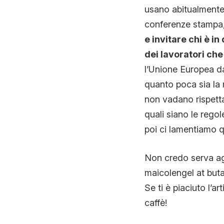
usano abitualmente
conferenze stampa, 
e invitare chi è i
dei lavoratori che 
l’Unione Europea da
quanto poca sia la m
non vadano rispett
quali siano le regol
poi ci lamentiamo q
Non credo serva ag
maicolengel at buta
Se ti è piaciuto l’ar
caffè!