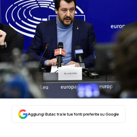
STORIA E CITAZIONI
INTRATTENIMENTO
COMPLOTTI, LEGGENDE URBANE ED EVERGREE
EDITORIALI
TRUFFE E SOCIAL NETWORK
Aggiungi Butac tra le tue fonti preferite su Google
CLIMA ED ENERGIA