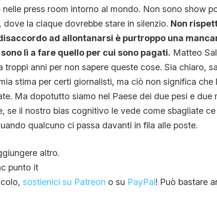
 nelle press room intorno al mondo. Non sono show pol
dove la claque dovrebbe stare in silenzio.
Non rispet
n disaccordo ad allontanarsi è purtroppo una mancan
sono lì a fare quello per cui sono pagati.
Matteo Salv
 troppi anni per non sapere queste cose. Sia chiaro, s
ia stima per certi giornalisti, ma ciò non significa che
ate. Ma dopotutto siamo nel Paese dei due pesi e due 
e, se il nostro bias cognitivo le vede come sbagliate ce
uando qualcuno ci passa davanti in fila alle poste.
giungere altro.
c punto it
ticolo,
sostienici su Patreon
o su
PayPal
! Può bastare a