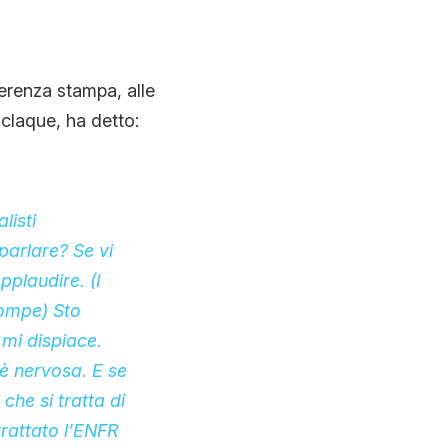
ferenza stampa, alle
 claque, ha detto:
listi
parlare? Se vi
pplaudire. (I
rompe) Sto
e mi dispiace.
e è nervosa. E se
che si tratta di
trattato l’ENFR