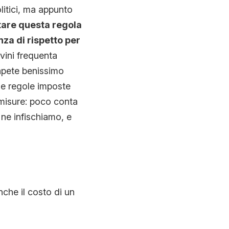
itici, ma appunto
tare questa regola
za di rispetto per
ini frequenta
apete benissimo
 le regole imposte
misure: poco conta
 ne infischiamo, e
nche il costo di un