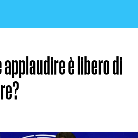
 applaudire è libero di
CRONACA E POLITICA
ire?
SCIENZA E TECNOLOGIA
SALUTE E MEDICINA