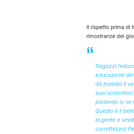
Il rispetto prima d
rimostranze dei gio
Ragazzi l’educa
educazione alme
dà fastidio il v
suoi sostenitor
parlando io se n
Questo è il bell
la gente a sini
correttezza) Per