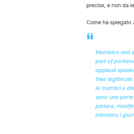
precise, e non da i
Come ha spiegato
Members and sta
part of parliam
applaud speaker
their legitimat
Ai membri e all
sono una parte
parlare, manife
intimidire i gio