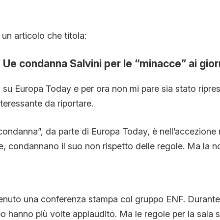
CONTATTI
un articolo che titola:
CHI SIAMO
 Ue condanna Salvini per le “minacce” ai giorn
o su Europa Today e per ora non mi pare sia stato ripres
teressante da riportare.
“condanna”, da parte di Europa Today, è nell’accezion
e, condannano il suo non rispetto delle regole. Ma la no
tenuto una conferenza stampa col gruppo ENF. Durante 
o hanno più volte applaudito. Ma le regole per la sala