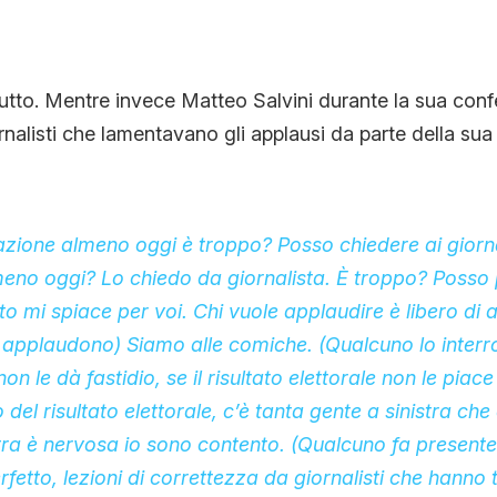
i tutto. Mentre invece Matteo Salvini durante la sua con
rnalisti che lamentavano gli applausi da parte della sua
zione almeno oggi è troppo? Posso chiedere ai giorna
no oggi? Lo chiedo da giornalista. È troppo? Posso 
oto mi spiace per voi. Chi vuole applaudire è libero di a
i applaudono) Siamo alle comiche. (Qualcuno lo inter
on le dà fastidio, se il risultato elettorale non le piac
o del risultato elettorale, c’è tanta gente a sinistra ch
stra è nervosa io sono contento. (Qualcuno fa presente 
fetto, lezioni di correttezza da giornalisti che hanno 