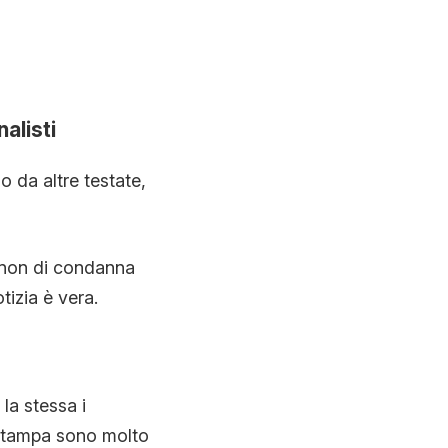
alisti
o da altre testate,
e non di condanna
tizia è vera.
la stessa i
 stampa sono molto