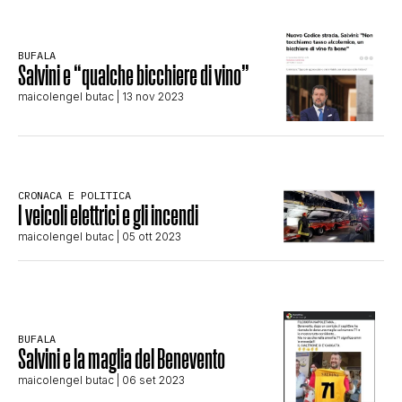
CLIMA ED ENERGIA
BUFALA
Salvini e “qualche bicchiere di vino”
CONTATTI
maicolengel butac
| 13 nov 2023
CHI SIAMO
CRONACA E POLITICA
I veicoli elettrici e gli incendi
maicolengel butac
| 05 ott 2023
BUFALA
Salvini e la maglia del Benevento
maicolengel butac
| 06 set 2023