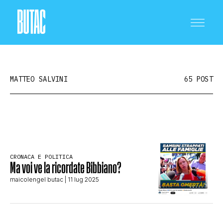
MATTEO SALVINI
65 POST
CRONACA E POLITICA
CRONACA E POLITICA
SCIENZA E TECNOLOGIA
Ma voi ve la ricordate Bibbiano?
maicolengel butac
| 11 lug 2025
SALUTE E MEDICINA