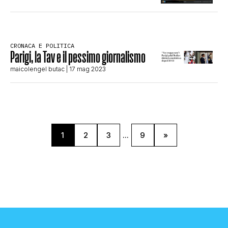
CRONACA E POLITICA
Parigi, la Tav e il pessimo giornalismo
maicolengel butac
| 17 mag 2023
1
2
3
...
9
»