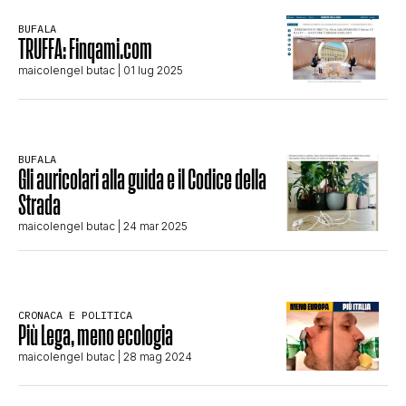
STORIA E CITAZIONI
BUFALA
TRUFFA: Finqami.com
maicolengel butac
| 01 lug 2025
INTRATTENIMENTO
BUFALA
COMPLOTTI, LEGGENDE URBANE ED
Gli auricolari alla guida e il Codice della
Strada
EVERGREEN
maicolengel butac
| 24 mar 2025
EDITORIALI
CRONACA E POLITICA
Più Lega, meno ecologia
TRUFFE E SOCIAL NETWORK
maicolengel butac
| 28 mag 2024