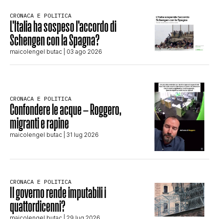
CRONACA E POLITICA
L’Italia ha sospeso l’accordo di
Schengen con la Spagna?
maicolengel butac
| 03 ago 2026
CRONACA E POLITICA
Confondere le acque – Roggero,
migranti e rapine
maicolengel butac
| 31 lug 2026
CRONACA E POLITICA
Il governo rende imputabili i
quattordicenni?
maicolengel butac
| 29 lug 2026