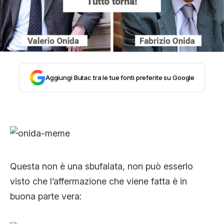
STORIA E CITAZIONI
INTRATTENIMENTO
Aggiungi Butac tra le tue fonti preferite su Google
COMPLOTTI, LEGGENDE URBANE ED
EVERGREEN
EDITORIALI
Questa non è una sbufalata, non può esserlo
visto che l’affermazione che viene fatta è in
TRUFFE E SOCIAL NETWORK
buona parte vera: