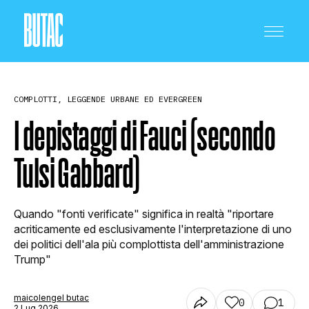
COMPLOTTI, LEGGENDE URBANE ED EVERGREEN
I depistaggi di Fauci (secondo
Tulsi Gabbard)
CRONACA E POLITICA
Quando "fonti verificate" significa in realtà "riportare
SCIENZA E TECNOLOGIA
acriticamente ed esclusivamente l'interpretazione di uno
dei politici dell'ala più complottista dell'amministrazione
Trump"
SALUTE E MEDICINA
maicolengel butac
0
1
2 Lug 2026