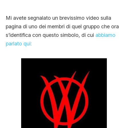
CLIMA ED ENERGIA
Mi avete segnalato un brevissimo video sulla
pagina di uno dei membri di quel gruppo che ora
CONTATTI
s’identifica con questo simbolo, di cui
abbiamo
parlato qui:
CHI SIAMO