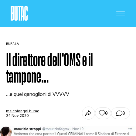
BUFALA
Il direttore dell’OMS e il
tampone…
CRONACA E POLITICA
...e quei qanoglioni di VVVVV
SCIENZA E TECNOLOGIA
maicolengel butac
0
0
24 Nov 2020
SALUTE E MEDICINA