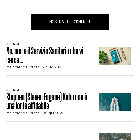
MOSTRA I COMMENTI
BUFALA
No, non è il Servizio Sanitario che vi
cerca…
maicolengel butac
| 22 lug 2026
BUFALA
Stephen (Steven Eugene) Kuhn non è
una fonte affidabile
maicolengel butac
| 09 giu 2026