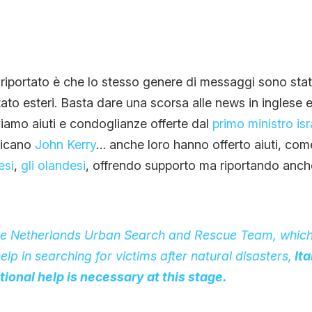
riportato è che lo stesso genere di messaggi sono stati
tato esteri. Basta dare una scorsa alle news in inglese e
iamo aiuti e condoglianze offerte dal
primo ministro isr
ricano
John Kerry
… anche loro hanno offerto aiuti, co
esi
,
gli olandesi
, offrendo supporto ma riportando anch
he Netherlands Urban Search and Rescue Team, which 
lp in searching for victims after natural disasters,
Ita
tional help is necessary at this stage.