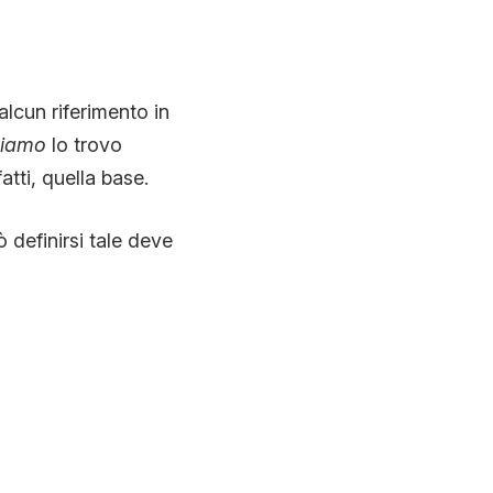
lcun riferimento in
Siamo
lo trovo
tti, quella base.
 definirsi tale deve