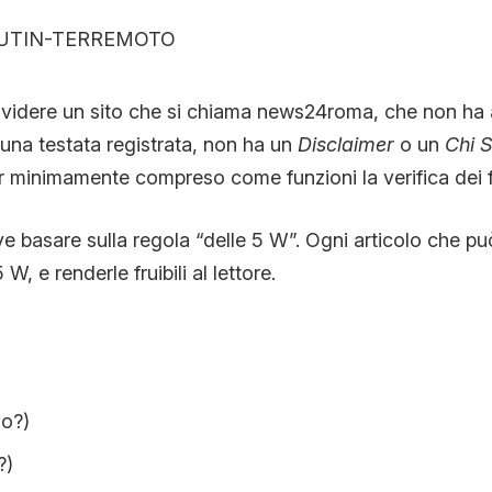
CONTATTI
videre un sito che si chiama news24roma, che non ha a
CHI SIAMO
na testata registrata, non ha un
Disclaimer
o un
Chi 
 minimamente compreso come funzioni la verifica dei fa
ve basare sulla regola “delle 5 W”. Ogni articolo che può
W, e renderle fruibili al lettore.
o?)
?)