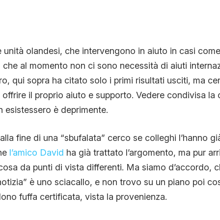
unità olandesi, che intervengono in aiuto in casi come
 che al momento non ci sono necessità di aiuti internazi
ro, qui sopra ha citato solo i primi risultati usciti, ma 
offrire il proprio aiuto e supporto. Vedere condivisa la 
on esistessero è deprimente.
la fine di una “sbufalata” cerco se colleghi l’hanno già
he
l’amico David
ha già trattato l’argomento, ma pur arr
cosa da punti di vista differenti. Ma siamo d’accordo, ch
tizia” è uno sciacallo, e non trovo su un piano poi così
no fuffa certificata, vista la provenienza.