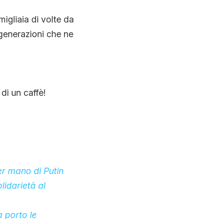
migliaia di volte da
e generazioni che ne
di un caffè!
er mano di Putin
idarietà al
 porto le