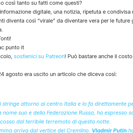
 così tanto su fatti come questi?
’informazione digitale, una notizia, ripetuta e condivisa 
enti diventa così “virale” da diventare vera per le futur
a.
onti!
c punto it
ticolo,
sostienici su Patreon
! Può bastare anche il costo 
 24 agosto era uscito un articolo che diceva così:
stringe attorno al centro Italia e lo fa direttamente p
 nome suo e della Federazione Russa, ha espresso sol
cosso dal terribile terremoto di questa notte.
amma arriva dal vertice del Cremlino.
Vladmir Putin
ha