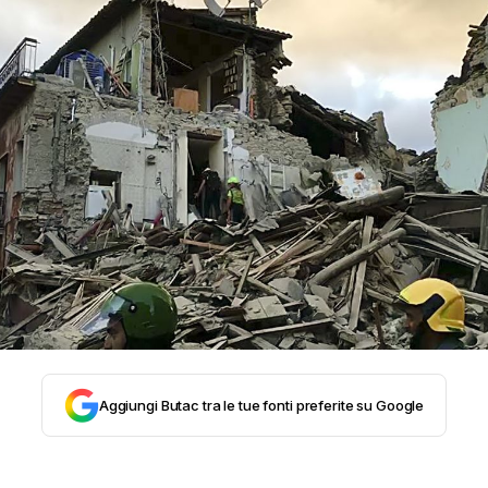
STORIA E CITAZIONI
INTRATTENIMENTO
COMPLOTTI, LEGGENDE URBANE ED EVERGREE
EDITORIALI
TRUFFE E SOCIAL NETWORK
Aggiungi Butac tra le tue fonti preferite su Google
CLIMA ED ENERGIA