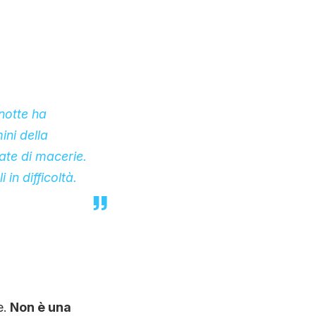
notte ha
ini della
late di macerie.
 in difficoltà.
e.
Non è una