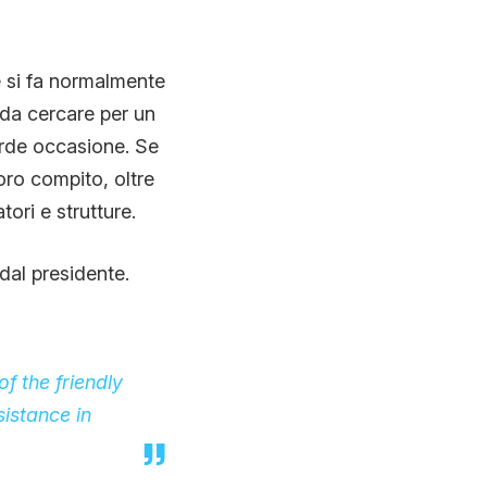
e si fa normalmente
e da cercare per un
erde occasione. Se
oro compito, oltre
ri e strutture.
 dal presidente.
f the friendly
istance in