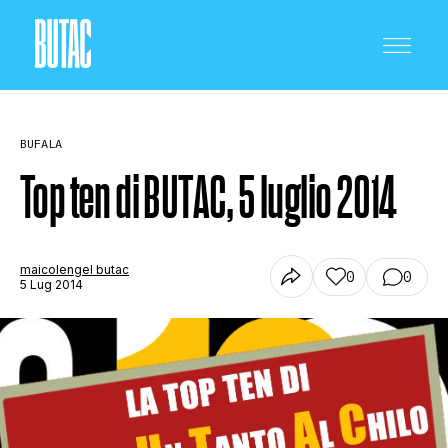
BUFALA
Top ten di BUTAC, 5 luglio 2014
CRONACA E POLITICA
maicolengel butac
0
0
5 Lug 2014
SCIENZA E TECNOLOGIA
SALUTE E MEDICINA