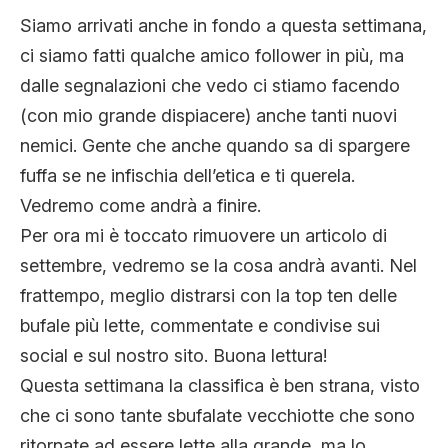
CLIMA ED ENERGIA
Siamo arrivati anche in fondo a questa settimana,
ci siamo fatti qualche amico follower in più, ma
dalle segnalazioni che vedo ci stiamo facendo
CONTATTI
(con mio grande dispiacere) anche tanti nuovi
nemici. Gente che anche quando sa di spargere
CHI SIAMO
fuffa se ne infischia dell’etica e ti querela.
Vedremo come andrà a finire.
Per ora mi è toccato rimuovere un articolo di
settembre, vedremo se la cosa andrà avanti. Nel
frattempo, meglio distrarsi con la top ten delle
bufale più lette, commentate e condivise sui
social e sul nostro sito. Buona lettura!
Questa settimana la classifica è ben strana, visto
che ci sono tante sbufalate vecchiotte che sono
ritornate ad essere lette alla grande, ma lo