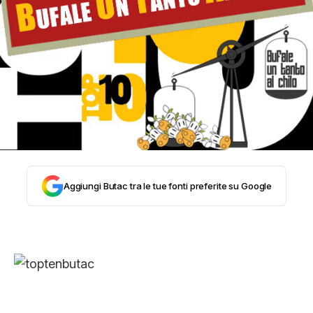
STORIA E CITAZIONI
INTRATTENIMENTO
COMPLOTTI, LEGGENDE URBANE ED
EVERGREEN
Aggiungi Butac tra le tue fonti preferite su Google
EDITORIALI
TRUFFE E SOCIAL NETWORK