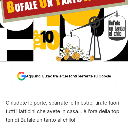
STORIA E CITAZIONI
INTRATTENIMENTO
COMPLOTTI, LEGGENDE URBANE ED
EVERGREEN
Aggiungi Butac tra le tue fonti preferite su Google
EDITORIALI
Chiudete le porte, sbarrate le finestre, tirate fuori
tutti i latticini che avete in casa… è l’ora della top
TRUFFE E SOCIAL NETWORK
ten di Bufale un tanto al chilo!