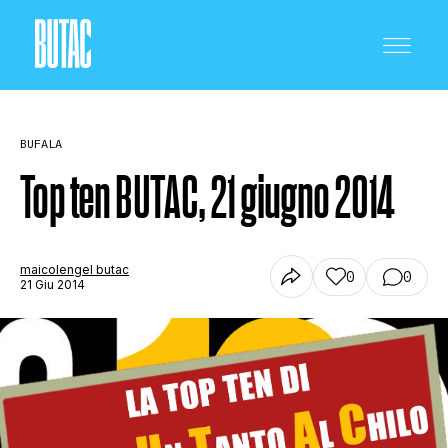
BUFALA
Top ten BUTAC, 21 giugno 2014
CRONACA E POLITICA
maicolengel butac
0
0
21 Giu 2014
SCIENZA E TECNOLOGIA
SALUTE E MEDICINA