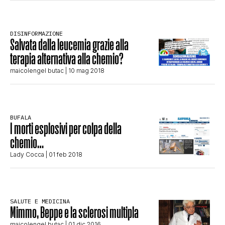
CLIMA ED ENERGIA
DISINFORMAZIONE
Salvata dalla leucemia grazie alla
CONTATTI
terapia alternativa alla chemio?
maicolengel butac
| 10 mag 2018
CHI SIAMO
BUFALA
I morti esplosivi per colpa della
chemio…
Lady Cocca
| 01 feb 2018
SALUTE E MEDICINA
Mimmo, Beppe e la sclerosi multipla
maicolengel butac
| 01 dic 2016