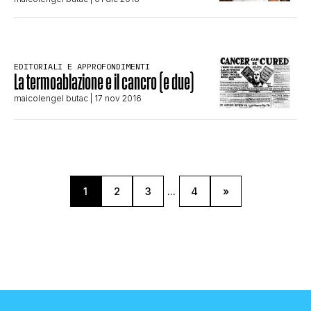
EDITORIALI E APPROFONDIMENTI
La termoablazione e il cancro (e due)
maicolengel butac
| 17 nov 2016
1
2
3
...
4
»