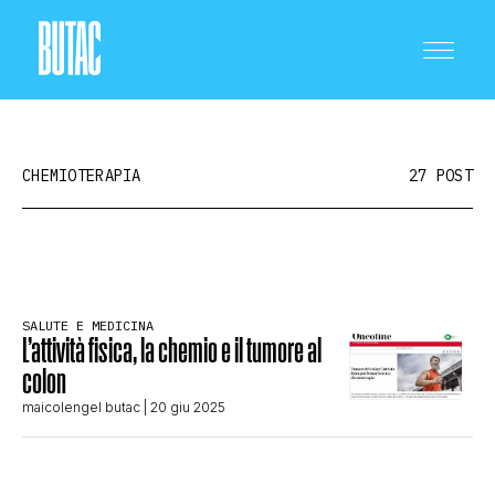
CHEMIOTERAPIA
27 POST
CRONACA E POLITICA
SALUTE E MEDICINA
L’attività fisica, la chemio e il tumore al
SCIENZA E TECNOLOGIA
colon
maicolengel butac
| 20 giu 2025
SALUTE E MEDICINA