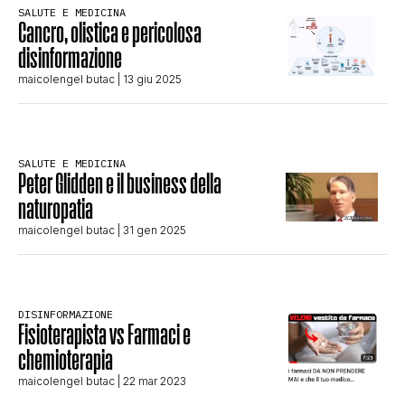
SALUTE E MEDICINA
STORIA E CITAZIONI
Cancro, olistica e pericolosa
disinformazione
maicolengel butac
| 13 giu 2025
INTRATTENIMENTO
COMPLOTTI, LEGGENDE URBANE ED
SALUTE E MEDICINA
Peter Glidden e il business della
naturopatia
EVERGREEN
maicolengel butac
| 31 gen 2025
EDITORIALI
DISINFORMAZIONE
Fisioterapista vs Farmaci e
TRUFFE E SOCIAL NETWORK
chemioterapia
maicolengel butac
| 22 mar 2023