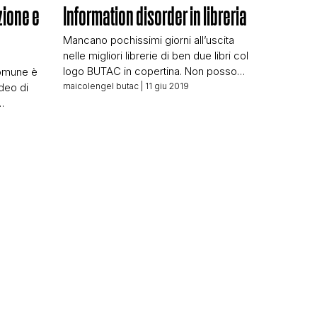
zione e
Information disorder in libreria
Mancano pochissimi giorni all’uscita
nelle migliori librerie di ben due libri col
logo BUTAC in copertina. Non posso
Comune è
esimermi dal presentarveli qui, anche
deo di
maicolengel butac
| 11 giu 2019
perché sono entrambi in pre-ordine su
svariati siti online. Due lavori molto
llo Tutto
N
diversi fra loro, ma che sono
che viene
ovviamente accomunati dall’amore per
o studio
i fatti. Anche gli editori sono diversi,
le di
proprio perché i […]
un luogo