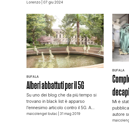
(e nella versione cartacea nel numero
Lorenzo
| 07 giu 2024
del 22-29 aprile dello stesso anno).
Quella che segue non è una
traduzione, quanto invece un riassunto
con qualche nota che, speriamo,
possa risultare interessante. In effetti il
tema è […]
BUFALA
Complo
BUFALA
Alberi abbattuti per il 5G
decapi
Su uno dei blog che da più tempo si
trovano in black list è apparso
Mi è sta
l’ennesimo articolo contro il 5G. A
pubblica
questo giro si parla di alberi abbattuti
maicolengel butac
| 31 mag 2019
autore s
perché, secondo la tesi di
Qelsi, s
maicoleng
TerraRealTime, sarebbero un problema
presente