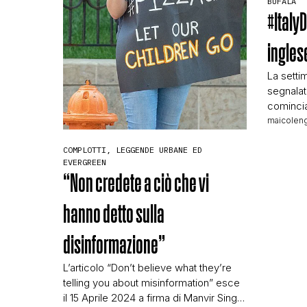
BUFALA
#ItalyD
ingle
La setti
segnalat
comincia
riferiva 
maicoleng
avevamo i
COMPLOTTI, LEGGENDE URBANE ED
puntate 
EVERGREEN
alla vic
“Non credete a ciò che vi
follower
in prima 
hanno detto sulla
danni […
disinformazione”
L’articolo “Don’t believe what they’re
telling you about misinformation” esce
il 15 Aprile 2024 a firma di Manvir Singh