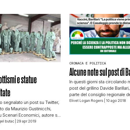
CONTATTI
CHI SIAMO
CRONACA E POLITICA
Alcune note sul post di Ba
ttismi e statue
In questi giorni sta circolando 
post del grillino Davide Barillari
tate
parte del consiglio regionale de
Barillari è piuttosto noto per le
Elivet Logan Rogers
| 10 ago 2018
to segnalato un post su Twitter,
posizioni antivacciniste e antis
to da Maurizio Gustinicchi,
generale, e per essere il firmat
u Scenari Economici, autore su
una legge regionale completa
ovranista decisamente molto
el butac
| 29 apr 2019
folle sulla questione vaccini, n
 sul web. Il post è una foto,