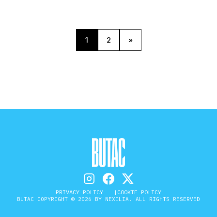
non esagero a dire che figura
te probabilmente già visto,
praticamente […]
e righe di testo: LE STATUE
ICI APOSTOLI PRELEVATE
ATTEDRALE DI NOTRE DAME,
1
2
»
ATE TUTTE CON LA […]
PRIVACY POLICY
COOKIE POLICY
BUTAC COPYRIGHT © 2026 BY NEXILIA. ALL RIGHTS RESERVED