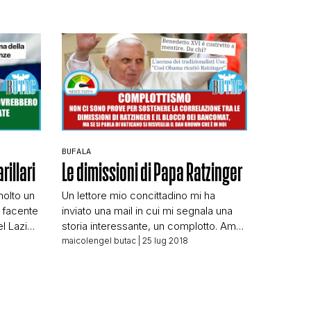
BUFALA
rillari
Le dimissioni di Papa Ratzinger
molto un
Un lettore mio concittadino mi ha
, facente
inviato una mail in cui mi segnala una
l Lazio:
storia interessante, un complotto. Amo i
 sue
complotti. Specie quando chi me li
maicolengel butac
| 25 lug 2018
cienza in
segnala mi fornisce anche tutti gli
ario di
elementi per confutarli. Si parte da
mente
lontano. Nel 2016 sul blog di Maurizio
el quale
Blondet appare un articolo che titola: