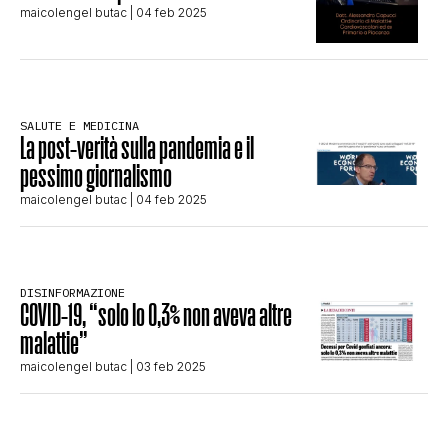
maicolengel butac
| 04 feb 2025
CLIMA ED ENERGIA
CONTATTI
SALUTE E MEDICINA
La post-verità sulla pandemia e il
pessimo giornalismo
CHI SIAMO
maicolengel butac
| 04 feb 2025
DISINFORMAZIONE
COVID-19, “solo lo 0,3% non aveva altre
malattie”
maicolengel butac
| 03 feb 2025