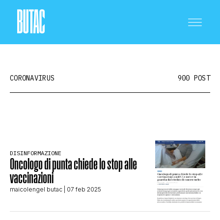
CORONAVIRUS
900 POST
CRONACA E POLITICA
DISINFORMAZIONE
SCIENZA E TECNOLOGIA
Oncologo di punta chiede lo stop alle
vaccinazioni
maicolengel butac
| 07 feb 2025
SALUTE E MEDICINA