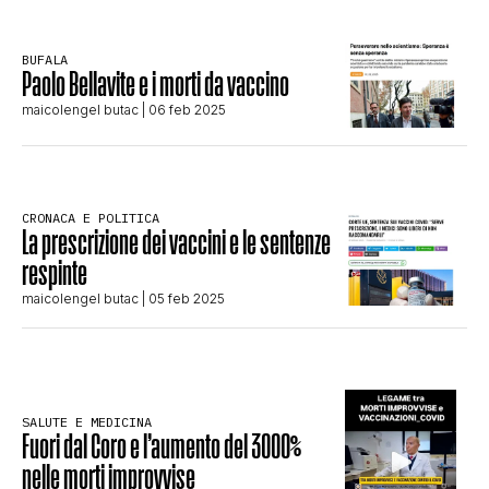
STORIA E CITAZIONI
BUFALA
Paolo Bellavite e i morti da vaccino
maicolengel butac
| 06 feb 2025
INTRATTENIMENTO
COMPLOTTI, LEGGENDE URBANE ED
CRONACA E POLITICA
La prescrizione dei vaccini e le sentenze
EVERGREEN
respinte
maicolengel butac
| 05 feb 2025
EDITORIALI
SALUTE E MEDICINA
TRUFFE E SOCIAL NETWORK
Fuori dal Coro e l’aumento del 3000%
nelle morti improvvise