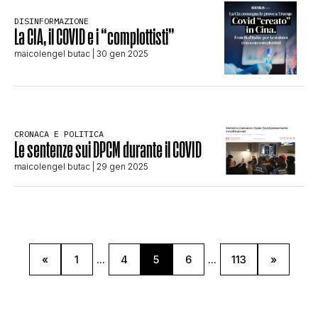
DISINFORMAZIONE
La CIA, il COVID e i “complottisti”
maicolengel butac
| 30 gen 2025
CRONACA E POLITICA
Le sentenze sui DPCM durante il COVID
maicolengel butac
| 29 gen 2025
«
1
...
4
5
6
...
113
»